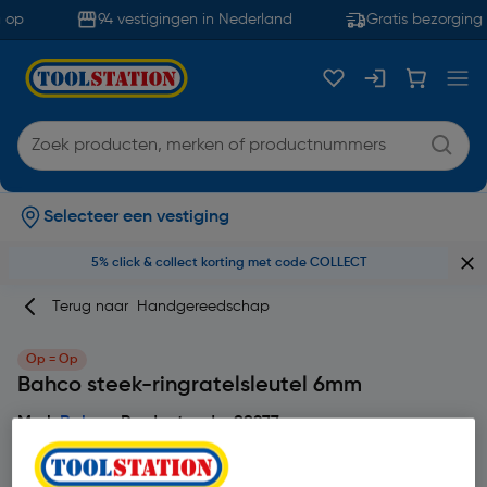
 op
94 vestigingen in Nederland
Gratis bezorging 
Selecteer een vestiging
5% click & collect korting met code COLLECT
Terug naar
Handgereedschap
Op = Op
Bahco steek-ringratelsleutel 6mm
Merk
Bahco
Productcode: 99277