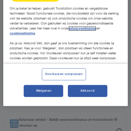
Om je beter te helpen, gebruikt Toolstation cookies en vergelijkbare
technieken. Naast functionele cookies, die noodzakelijk zijn voor de werking
van de website, plaatsen wij ook analytische cookies om onze website
verder te verbeteren. Ook gebruiken wij cookies voor gepersonaliseerde
advertenties. Lees hier meer over in onze
privacyverklaring
en
cookieverklaring
.
Als je op 'Akkoord' klikt, dan geef je ons toestemming om alle cookies te
plaatsen. Kies je voor 'Weigeren', dan plaatsen wij alleen functionele en
analytische cookies. Via 'Voorkeuren aanpassen' kun je zelf instellen welke
cookies worden geplaatst. Deze voorkeuren kun je altijd weer aanpassen.
Voorkeuren aanpassen
Weigeren
Akkoord
€ 1,78
| Excl. btw € 1,47
Selecteer winkel - Bekijk voorraadniveaus en haal binnen 10
minuten op