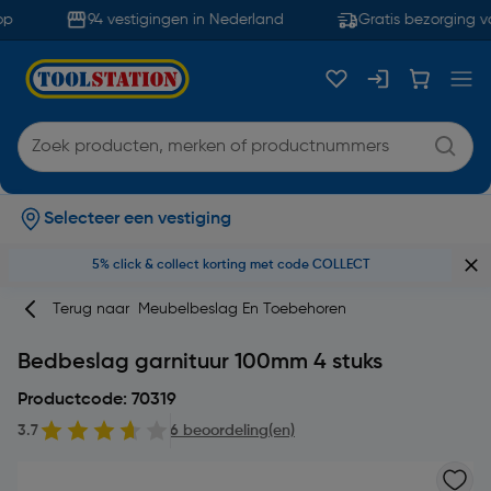
p
94 vestigingen in Nederland
Gratis bezorging va
Selecteer een vestiging
5% click & collect korting met code COLLECT
Terug naar
Meubelbeslag En Toebehoren
Bedbeslag garnituur 100mm 4 stuks
Productcode: 70319
3.7
6 beoordeling(en)