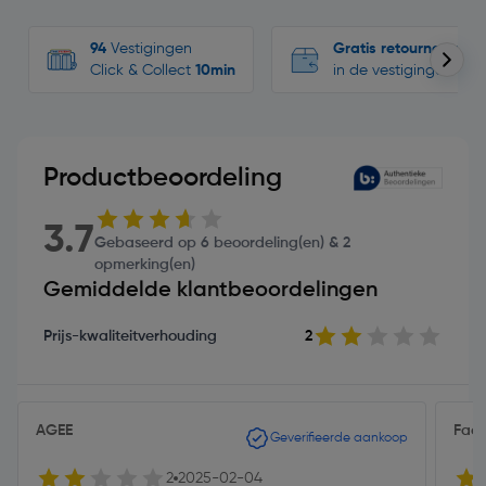
94
Vestigingen
Gratis retourneren
Click & Collect
10min
in de vestigingen
Productbeoordeling
3.7
Gebaseerd op 6 beoordeling(en) & 2
opmerking(en)
Gemiddelde klantbeoordelingen
Prijs-kwaliteitverhouding
2
AGEE
Fac
Geverifieerde aankoop
2
2025-02-04