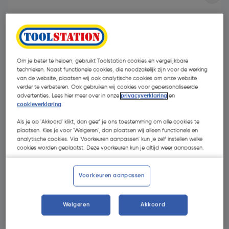
Om je beter te helpen, gebruikt Toolstation cookies en vergelijkbare
technieken. Naast functionele cookies, die noodzakelijk zijn voor de werking
van de website, plaatsen wij ook analytische cookies om onze website
- 30 %
verder te verbeteren. Ook gebruiken wij cookies voor gepersonaliseerde
advertenties. Lees hier meer over in onze
privacyverklaring
en
cookieverklaring
.
Als je op 'Akkoord' klikt, dan geef je ons toestemming om alle cookies te
plaatsen. Kies je voor 'Weigeren', dan plaatsen wij alleen functionele en
analytische cookies. Via 'Voorkeuren aanpassen' kun je zelf instellen welke
cookies worden geplaatst. Deze voorkeuren kun je altijd weer aanpassen.
€ 2,44
€ 1,70
Voorkeuren aanpassen
| Excl. btw € 1,40
Weigeren
Akkoord
Kies productvariant
(1)