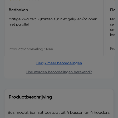
Bedhaken
Flex
Matige kwaliteit. Zijkanten zijn niet gelijk en/of lopen
Makk
niet parallel
serv
om t
leve
Prod
Productaanbeveling : Nee
Bekijk meer beoordelingen
Hoe worden beoordelingen berekend?
Productbeschrijving
Bus model. Een set bestaat uit 4 bussen en 4 houders.