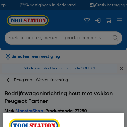
op
94 vestigingen in Nederland
Gratis bezorging 
Selecteer een vestiging
5% click & collect korting met code COLLECT
Terug naar
Werkbusinrichting
Bedrijfswageninrichting hout met vakken
Peugeot Partner
Merk
MonsterShop
Productcode: 77280