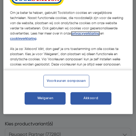
Om je beter te helpen, gebruikt Toolstation cookies en vergelijkbare
technieken. Naast functionele cookies, die noodzakelijk zijn voor de werking
van de website, plaatsen wij ook analytische cookies om onze website
verder te verbeteren. Ook gebruiken wij cookies voor gepersonaliseerde
advertenties. Lees hier meer over in onze
privacyverklaring
en
cookieverklaring
.
Als je op 'Akkoord' klikt, dan geef je ons toestemming om alle cookies te
plaatsen. Kies je voor 'Weigeren', dan plaatsen wij alleen functionele en
analytische cookies. Via 'Voorkeuren aanpassen' kun je zelf instellen welke
cookies worden geplaatst. Deze voorkeuren kun je altijd weer aanpassen.
Voorkeuren aanpassen
Weigeren
Akkoord
€ 224,39
| Excl. btw € 185,45
Kies productvariant
(6)