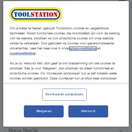
Om je beter te helpen, gebruikt Toolstation cookies en vergelijkbare
technieken. Naast functionele cookies, die noodzakelijk zijn voor de werking
van de website, plaatsen wij ook analytische cookies om onze website
verder te verbeteren. Ook gebruiken wij cookies voor gepersonaliseerde
advertenties. Lees hier meer over in onze
privacyverklaring
en
cookieverklaring
.
Als je op 'Akkoord' klikt, dan geef je ons toestemming om alle cookies te
plaatsen. Kies je voor 'Weigeren', dan plaatsen wij alleen functionele en
analytische cookies. Via 'Voorkeuren aanpassen' kun je zelf instellen welke
cookies worden geplaatst. Deze voorkeuren kun je altijd weer aanpassen.
Voorkeuren aanpassen
€ 1070,99
| Excl. btw € 885,12
Weigeren
Akkoord
Kies productvariant
(1)