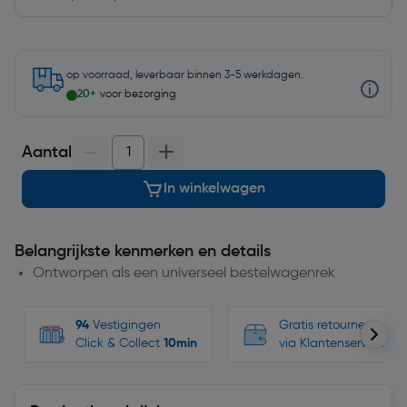
op voorraad, leverbaar binnen 3-5 werkdagen.
20+
voor bezorging
Aantal
In winkelwagen
Belangrijkste kenmerken en details
Ontworpen als een universeel bestelwagenrek
94
Vestigingen
Gratis retourneren, n
Click & Collect
10min
via Klantenservice