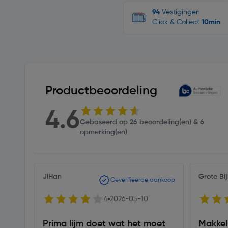
94
Vestigingen
Click & Collect
10min
Productbeoordeling
4.6
Gebaseerd op 26 beoordeling(en) & 6
opmerking(en)
JiHan
Grote Bij
Geverifieerde aankoop
4
2026-05-10
Prima lijm doet wat het moet
Makkeli