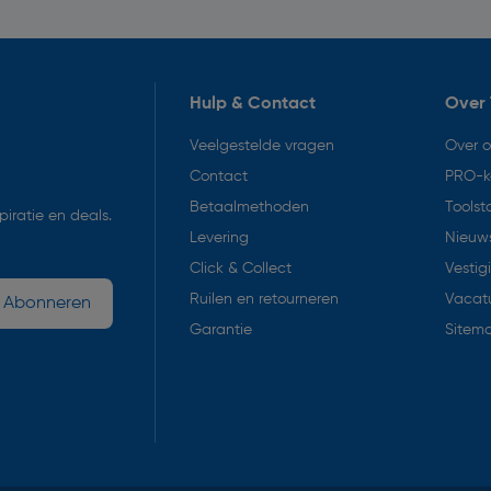
Hulp & Contact
Over 
Veelgestelde vragen
Over 
Contact
PRO-k
Betaalmethoden
Toolst
iratie en deals.
Levering
Nieuws
Click & Collect
Vestig
Ruilen en retourneren
Vacat
Abonneren
Garantie
Sitem