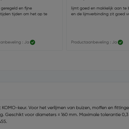
 geregeld en fijne
lijmt goed en makkelijk aan te
tijden tijden om het op te
en de lijmverbinding zit goed v
anbeveling : Ja
Productaanbeveling : Ja
et KOMO-keur. Voor het verlijmen van buizen, moffen en fitti
ing. Geschikt voor diameters ≤ 160 mm. Maximale tolerantie 0
455.