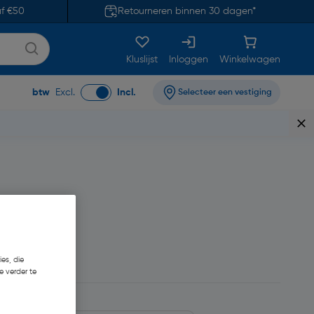
af €50
Retourneren binnen 30 dagen*
Kluslijst
Inloggen
Winkelwagen
btw
Excl.
Incl.
Selecteer een vestiging
€ 68,00/L
es, die
e verder te