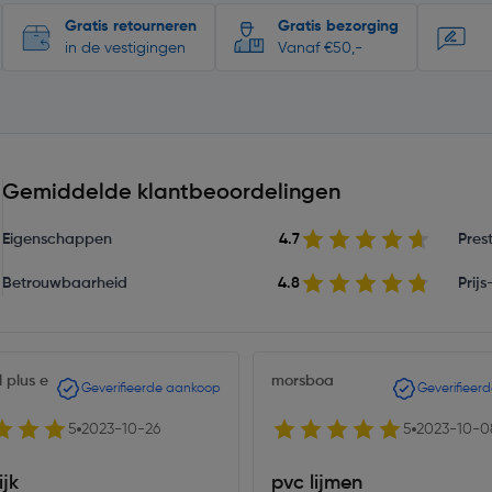
Gratis retourneren
Gratis bezorging
in de vestigingen
Vanaf €50,-
Gemiddelde klantbeoordelingen
Eigenschappen
4.7
Prest
Betrouwbaarheid
4.8
Prij
l plus e
morsboa
Geverifieerde aankoop
Geverifieer
5
2023-10-26
5
2023-10-0
jk
pvc lijmen