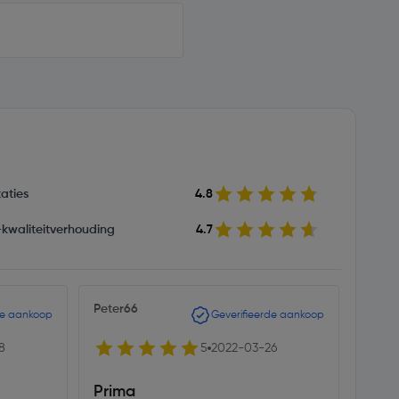
aties
4.8
s-kwaliteitverhouding
4.7
Peter66
R sc
de aankoop
Geverifieerde aankoop
8
5
2022-03-26
Prima
Biso