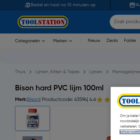
Bestel en haal na 10 minuten op
94
Nieuw
Deals
Folder
Categorieën
Merken
|
Thuis
Lijmen, Kitten & Tapes
Lijmen
Montagelijme
Bison hard PVC lijm 100ml
Merk:
Bison
| Productcode: 63594
| 4.6
26
Om je beter t
noodzakelijk
verbeteren. 
privacyverk