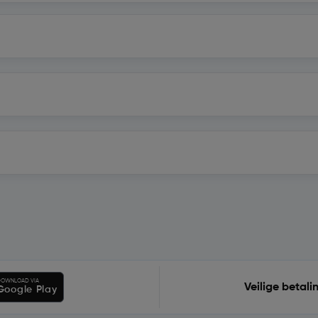
OWNLOAD VIA
Veilige betali
Google Play