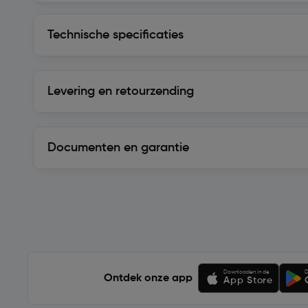
Technische specificaties
Technische specificaties
Levering en retourzending
Levering en retourzending
Documenten en garantie
Soortgelijke artikelen
Downloaden in de
D
Ontdek onze app
App Store