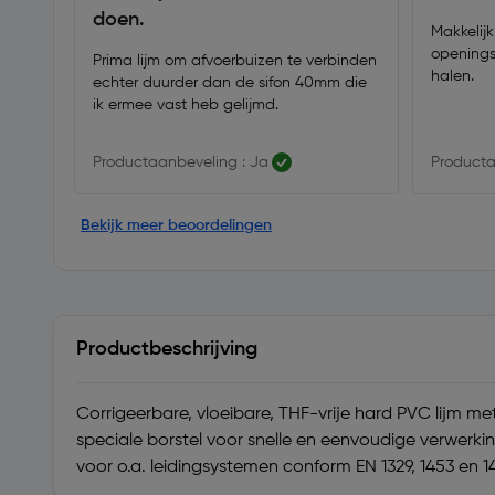
doen.
Makkelijk
openings
Prima lijm om afvoerbuizen te verbinden
halen.
echter duurder dan de sifon 40mm die
ik ermee vast heb gelijmd.
Productaanbeveling : Ja
Producta
Bekijk meer beoordelingen
Productbeschrijving
Corrigeerbare, vloeibare, THF-vrije hard PVC lijm m
speciale borstel voor snelle en eenvoudige verwerk
voor o.a. leidingsystemen conform EN 1329, 1453 en 1