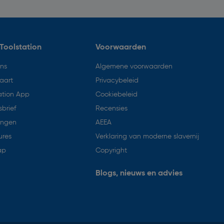
Toolstation
Voorwaarden
ons
Algemene voorwaarden
aart
Privacybeleid
ation App
Cookiebeleid
brief
Recensies
ingen
AEEA
ures
Verklaring van moderne slavernij
ap
Copyright
Blogs, nieuws en advies