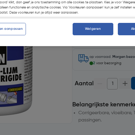
koord' klikt, dan geef je ons toestemming om alle cookies te plaatsen. Kies je voor 'Weigere
alleen functionele en analytische cookies. Via 'Voorkeuren aanpassen' kun je zelf instellen 
atst. Deze voorkeuren kun je altijd weer aanpassen.
en aanpassen
Weigeren
A
Selecteer winkel - Bekijk v
Selecteer vestiging
op voorraad.
Morgen bezo
2
voor bezorging
Aantal
Belangrijkste kenmerk
Corrigeerbare, vloeibare
passingen.