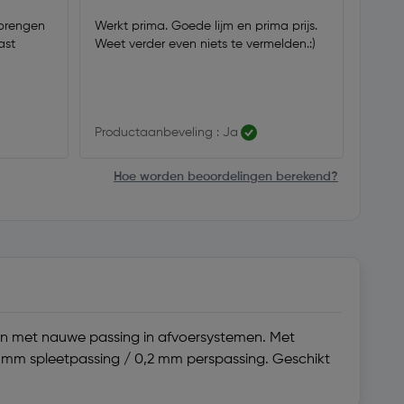
 brengen
Werkt prima. Goede lijm en prima prijs.
Lijmt 
ast
Weet verder even niets te vermelden.:)
redeli
Productaanbeveling : Ja
Produ
Hoe worden beoordelingen berekend?
ngen met nauwe passing in afvoersystemen. Met
,3 mm spleetpassing / 0,2 mm perspassing. Geschikt