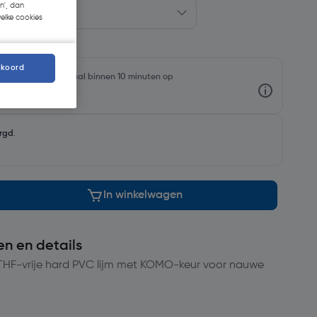
n', dan
welke cookies
kkoord
oorraadniveaus en haal binnen 10 minuten op
rgd
.
In winkelwagen
en en details
, THF-vrije hard PVC lijm met KOMO-keur voor nauwe