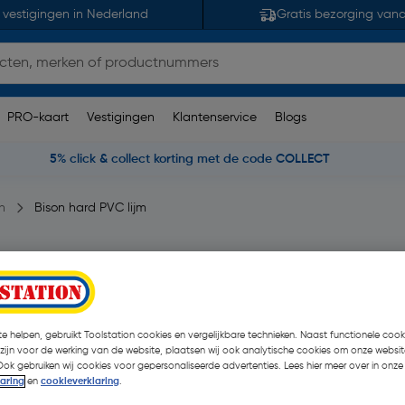
 vestigingen in Nederland
Gratis bezorging van
PRO-kaart
Vestigingen
Klantenservice
Blogs
5% click & collect korting met de code COLLECT
n
Bison hard PVC lijm
 opmerking(en)
| Stuk
€ 6,80
| Excl. btw € 5,62
e helpen, gebruikt Toolstation cookies en vergelijkbare technieken. Naast functionele cooki
 zijn voor de werking van de website, plaatsen wij ook analytische cookies om onze websit
Ook gebruiken wij cookies voor gepersonaliseerde advertenties. Lees hier meer over in onze
laring
en
cookieverklaring
.
Kies productvariant
(1)