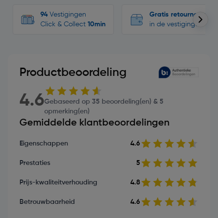
94
Vestigingen
Gratis retourneren
Click & Collect
10min
in de vestigingen
Productbeoordeling
4.6
Gebaseerd op 35 beoordeling(en) & 5
opmerking(en)
Gemiddelde klantbeoordelingen
Eigenschappen
4.6
Prestaties
5
Prijs-kwaliteitverhouding
4.8
Betrouwbaarheid
4.6