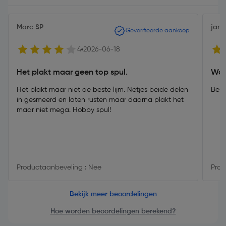
Marc SP
jan
Geverifieerde aankoop
4
2026-06-18
Het plakt maar geen top spul.
Wor
Het plakt maar niet de beste lijm. Netjes beide delen
Best
in gesmeerd en laten rusten maar daarna plakt het
maar niet mega. Hobby spul!
Productaanbeveling : Nee
Prod
Bekijk meer beoordelingen
Hoe worden beoordelingen berekend?