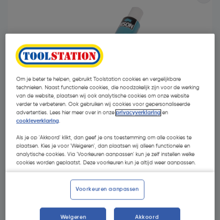
Om je beter te helpen, gebruikt Toolstation cookies en vergelijkbare
technieken. Naast functionele cookies, die noodzakelijk zijn voor de werking
van de website, plaatsen wij ook analytische cookies om onze website
verder te verbeteren. Ook gebruiken wij cookies voor gepersonaliseerde
advertenties. Lees hier meer over in onze
privacyverklaring
en
cookieverklaring
.
Als je op 'Akkoord' klikt, dan geef je ons toestemming om alle cookies te
plaatsen. Kies je voor 'Weigeren', dan plaatsen wij alleen functionele en
€ 5,45
analytische cookies. Via 'Voorkeuren aanpassen' kun je zelf instellen welke
| Excl. btw € 4,50
€ 0,11/ml
cookies worden geplaatst. Deze voorkeuren kun je altijd weer aanpassen.
Voorkeuren aanpassen
Kies productvariant
(1)
Weigeren
Akkoord