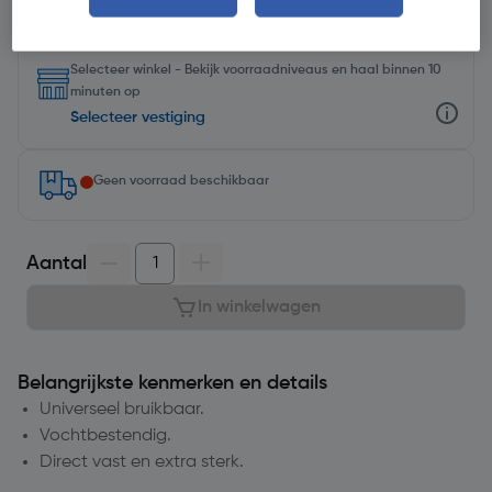
Selecteer winkel - Bekijk voorraadniveaus en haal binnen 10
minuten op
Selecteer vestiging
Geen voorraad beschikbaar
Aantal
In winkelwagen
Belangrijkste kenmerken en details
Universeel bruikbaar.
Vochtbestendig.
Direct vast en extra sterk.