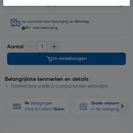
Selecteer vestiging
op voorraad
voor bezorging op
dinsdag
20+
voor bezorging
Aantal
In winkelwagen
Belangrijkste kenmerken en details
Glasheldere snelle 2-componenten epoxylijm.
94
Vestigingen
Gratis retourneren
Click & Collect
10min
in de vestigingen