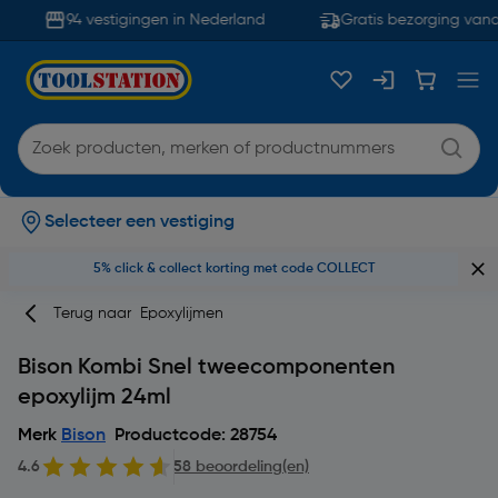
94 vestigingen in Nederland
Gratis bezorging vanaf
Selecteer een vestiging
5% click & collect korting met code COLLECT
Terug naar
Epoxylijmen
Bison Kombi Snel tweecomponenten
epoxylijm 24ml
Merk
Bison
Productcode: 28754
4.6
58 beoordeling(en)