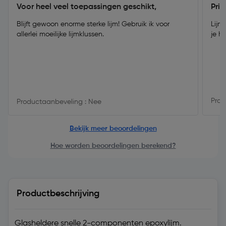
Voor heel veel toepassingen geschikt,
Prim
Blijft gewoon enorme sterke lijm! Gebruik ik voor
Lijm
allerlei moeilijke lijmklussen.
je h
Prod
Productaanbeveling : Nee
Bekijk meer beoordelingen
Hoe worden beoordelingen berekend?
Productbeschrijving
Glasheldere snelle 2-componenten epoxylijm.