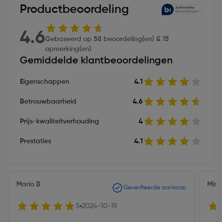
Productbeoordeling
4.6
Gebaseerd op 58 beoordeling(en) & 15
opmerking(en)
Gemiddelde klantbeoordelingen
Eigenschappen
4.1
Betrouwbaarheid
4.6
Prijs-kwaliteitverhouding
4
Prestaties
4.1
Mario B
Mini
Geverifieerde aankoop
5
2024-10-19