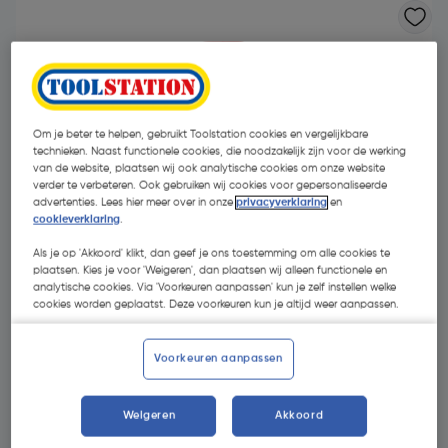
Om je beter te helpen, gebruikt Toolstation cookies en vergelijkbare
technieken. Naast functionele cookies, die noodzakelijk zijn voor de werking
van de website, plaatsen wij ook analytische cookies om onze website
verder te verbeteren. Ook gebruiken wij cookies voor gepersonaliseerde
advertenties. Lees hier meer over in onze
privacyverklaring
en
cookieverklaring
.
Als je op 'Akkoord' klikt, dan geef je ons toestemming om alle cookies te
plaatsen. Kies je voor 'Weigeren', dan plaatsen wij alleen functionele en
analytische cookies. Via 'Voorkeuren aanpassen' kun je zelf instellen welke
cookies worden geplaatst. Deze voorkeuren kun je altijd weer aanpassen.
€ 9,95
| Excl. btw € 8,22
€ 0,41/ml
Voorkeuren aanpassen
Weigeren
Akkoord
Selecteer winkel - Bekijk voorraadniveaus en haal binnen 10
minuten op