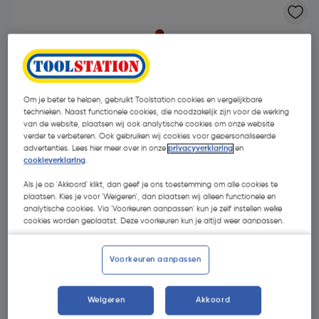
Om je beter te helpen, gebruikt Toolstation cookies en vergelijkbare
technieken. Naast functionele cookies, die noodzakelijk zijn voor de werking
van de website, plaatsen wij ook analytische cookies om onze website
verder te verbeteren. Ook gebruiken wij cookies voor gepersonaliseerde
advertenties. Lees hier meer over in onze
privacyverklaring
en
cookieverklaring
.
Als je op 'Akkoord' klikt, dan geef je ons toestemming om alle cookies te
plaatsen. Kies je voor 'Weigeren', dan plaatsen wij alleen functionele en
analytische cookies. Via 'Voorkeuren aanpassen' kun je zelf instellen welke
cookies worden geplaatst. Deze voorkeuren kun je altijd weer aanpassen.
€ 12,25
| Excl. btw € 10,12
€ 28,82/kg
Voorkeuren aanpassen
Selecteer winkel - Bekijk voorraadniveaus en haal binnen 10
Weigeren
Akkoord
minuten op