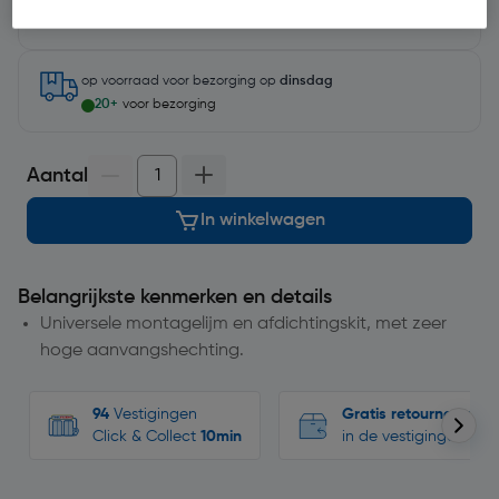
Selecteer vestiging
op voorraad
voor bezorging op
dinsdag
20+
voor bezorging
Aantal
In winkelwagen
Belangrijkste kenmerken en details
Universele montagelijm en afdichtingskit, met zeer
hoge aanvangshechting.
94
Vestigingen
Gratis retourneren
Click & Collect
10min
in de vestigingen