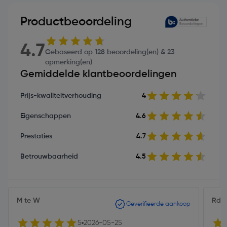
Productbeoordeling
4.7
Gebaseerd op 128 beoordeling(en) & 23
opmerking(en)
Gemiddelde klantbeoordelingen
Prijs-kwaliteitverhouding
4
Eigenschappen
4.6
Prestaties
4.7
Betrouwbaarheid
4.5
M te W
Rde
Geverifieerde aankoop
5
2026-05-25