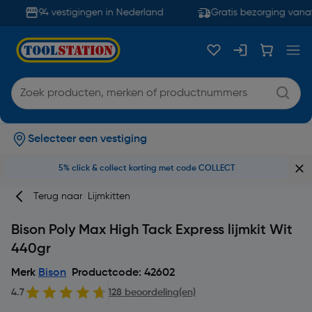
94 vestigingen in Nederland
Gratis bezorging vanaf
Selecteer een vestiging
5% click & collect korting met code COLLECT
Terug naar
Lijmkitten
Bison Poly Max High Tack Express lijmkit Wit
440gr
Merk
Bison
Productcode: 42602
4.7
128 beoordeling(en)