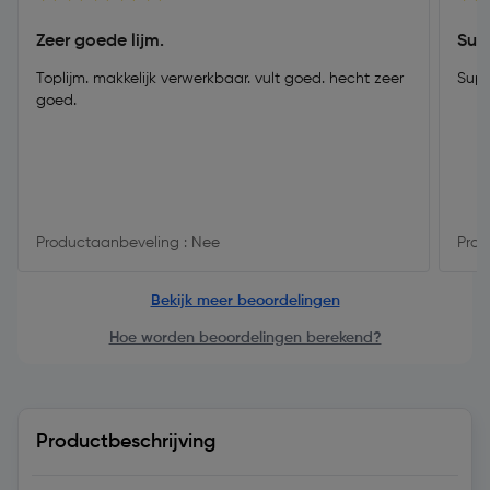
Zeer goede lijm.
Supe
Toplijm. makkelijk verwerkbaar. vult goed. hecht zeer
Supe
goed.
Productaanbeveling : Nee
Prod
Bekijk meer beoordelingen
Hoe worden beoordelingen berekend?
Productbeschrijving