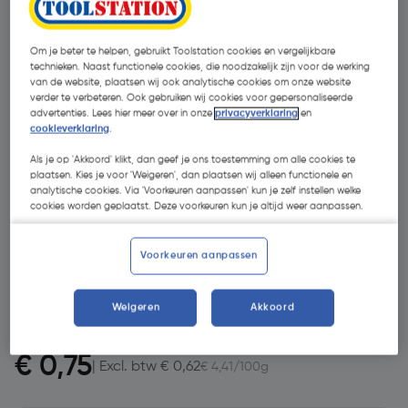
Om je beter te helpen, gebruikt Toolstation cookies en vergelijkbare
technieken. Naast functionele cookies, die noodzakelijk zijn voor de werking
van de website, plaatsen wij ook analytische cookies om onze website
verder te verbeteren. Ook gebruiken wij cookies voor gepersonaliseerde
advertenties. Lees hier meer over in onze
privacyverklaring
en
cookieverklaring
.
Als je op 'Akkoord' klikt, dan geef je ons toestemming om alle cookies te
plaatsen. Kies je voor 'Weigeren', dan plaatsen wij alleen functionele en
analytische cookies. Via 'Voorkeuren aanpassen' kun je zelf instellen welke
- 31 %
cookies worden geplaatst. Deze voorkeuren kun je altijd weer aanpassen.
Voorkeuren aanpassen
Weigeren
Akkoord
€ 1,08
€ 0,75
| Excl. btw € 0,62
€ 4,41/100g