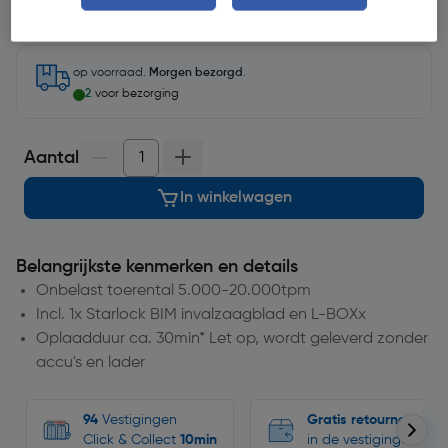
Selecteer vestiging
op voorraad.
Morgen bezorgd
.
2
voor bezorging
Aantal
In winkelwagen
Belangrijkste kenmerken en details
Onbelast toerental 5.000-20.000tpm
Incl. 1x Starlock BIM invalzaagblad en L-BOXx
Oplaadduur ca. 30min* Let op, wordt geleverd zonder
accu's en lader
94
Vestigingen
Gratis retourneren
Click & Collect
10min
in de vestigingen