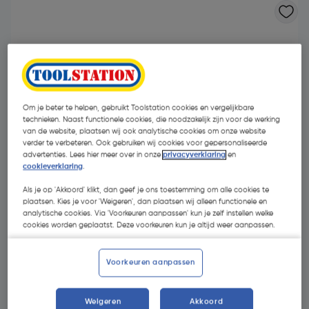
Om je beter te helpen, gebruikt Toolstation cookies en vergelijkbare
technieken. Naast functionele cookies, die noodzakelijk zijn voor de werking
van de website, plaatsen wij ook analytische cookies om onze website
verder te verbeteren. Ook gebruiken wij cookies voor gepersonaliseerde
advertenties. Lees hier meer over in onze
privacyverklaring
en
cookieverklaring
.
Als je op 'Akkoord' klikt, dan geef je ons toestemming om alle cookies te
plaatsen. Kies je voor 'Weigeren', dan plaatsen wij alleen functionele en
analytische cookies. Via 'Voorkeuren aanpassen' kun je zelf instellen welke
cookies worden geplaatst. Deze voorkeuren kun je altijd weer aanpassen.
€ 165,64
| Excl. btw € 136,89
Voorkeuren aanpassen
Selecteer winkel - Bekijk voorraadniveaus en haal binnen 10
Weigeren
Akkoord
minuten op