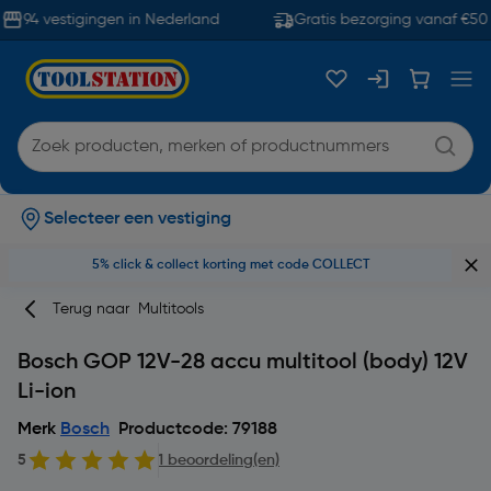
94 vestigingen in Nederland
Gratis bezorging vanaf €50
Selecteer een vestiging
5% click & collect korting met code COLLECT
Terug naar
Multitools
Bosch GOP 12V-28 accu multitool (body) 12V
Li-ion
Merk
Bosch
Productcode: 79188
5
1 beoordeling(en)