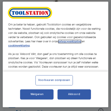
Om je beter te helpen, gebruikt Toolstation cookies en vergelijkbare
technieken. Naast functionele cookies, die noodzakelijk zijn voor de werking
van de website, plaatsen wij ook analytische cookies om onze website
verder te verbeteren. Ook gebruiken wij cookies voor gepersonaliseerde
- 19 %
advertenties. Lees hier meer over in onze
privacyverklaring
en
cookieverklaring
.
Als je op 'Akkoord' klikt, dan geef je ons toestemming om alle cookies te
plaatsen. Kies je voor 'Weigeren', dan plaatsen wij alleen functionele en
analytische cookies. Via 'Voorkeuren aanpassen' kun je zelf instellen welke
cookies worden geplaatst. Deze voorkeuren kun je altijd weer aanpassen.
€ 9,15
Voorkeuren aanpassen
€ 7,40
| Excl. btw € 6,12
Weigeren
Akkoord
Selecteer winkel - Bekijk voorraadniveaus en haal binnen 10
minuten op