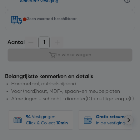
Selecteer vestiging
Geen voorraad beschikbaar
Aantal
In winkelwagen
Belangrijkste kenmerken en details
Hardmetaal, dubbelsnijdend
Voor (hard)hout, MDF-, spaan-en meubelplaten
Afmetingen = schacht : diameter(D) x nuttige lengte(L).
94
Vestigingen
Gratis retourneren
Click & Collect
10min
in de vestigingen