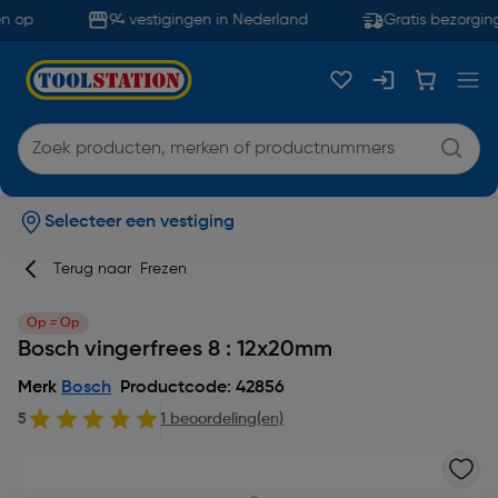
n op
94 vestigingen in Nederland
Gratis bezorging
Selecteer een vestiging
Terug naar
Frezen
Op = Op
Bosch vingerfrees 8 : 12x20mm
Merk
Bosch
Productcode: 42856
5
1 beoordeling(en)