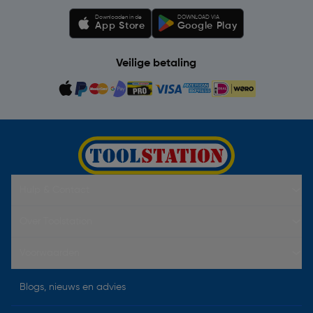
Downloaden in de
DOWNLOAD VIA
App Store
Google Play
Veilige betaling
Hulp & Contact
Over Toolstation
Voorwaarden
Blogs, nieuws en advies