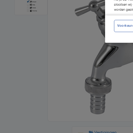
plaatsen wij 
worden gepla
Voorkeur
94
Vestigingen