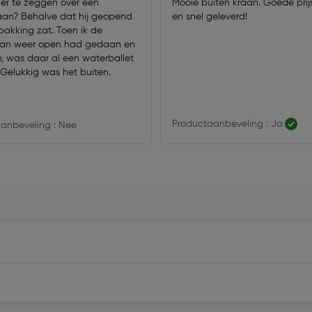
 er te zeggen over een
Mooie buiten kraan. Goede prijs
aan? Behalve dat hij geopend
en snel geleverd!
pakking zat. Toen ik de
aan weer open had gedaan en
p, was daar al een waterballet
Gelukkig was het buiten.
Productaanbeveling : Ja
anbeveling : Nee