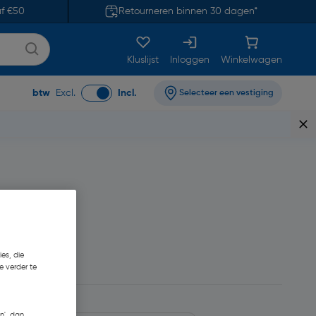
af €50
Retourneren binnen 30 dagen*
Kluslijst
Inloggen
Winkelwagen
btw
Excl.
Incl.
Selecteer een vestiging
3,21
es, die
e verder te
n', dan