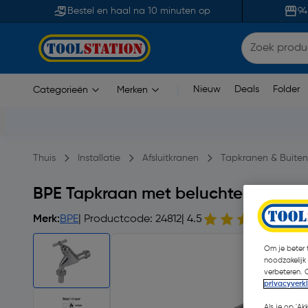
Bestel en haal na 10 minuten op
94
Nieuw
Deals
Folder
Categorieën
Merken
|
Thuis
Installatie
Afsluitkranen
Tapkranen & Buite
BPE Tapkraan met beluchter 1/2" ke
Merk:
BPE
| Productcode: 24812
| 4.5
67 o
Om je beter t
noodzakelijk
verbeteren. 
privacyverk
Als je op 'Ak