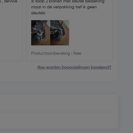
 , service
ik koop 2 kranen met sleutel bediening
Prima 
maar in de verpakking tref ik geen
Soepe
sleutels
Produ
Productaanbeveling : Nee
Hoe worden beoordelingen berekend?