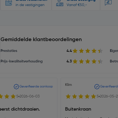
in de vestigingen
Vanaf €50,-
Gemiddelde klantbeoordelingen
Prestaties
4.4
Eige
Prijs-kwaliteitverhouding
4.3
Betr
Klim
Geverifieerde aankoop
Geverifieer
5
2026-06-03
5
2026-05-2
eerst dichtdraaien.
Buitenkraan