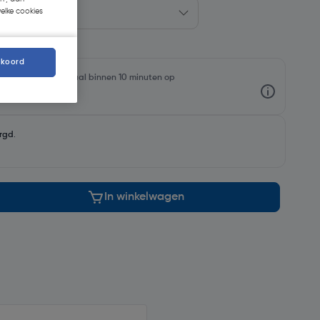
welke cookies
kkoord
oorraadniveaus en haal binnen 10 minuten op
rgd
.
In winkelwagen