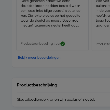
Deze genomen nadat we eerst
Wat valt
dezelfde kraan hadden besteld waar
buitenkr
een losse (niet bijgeleverde) sleutel op
in de ver
kon. Die lekte precies op het gedeelte
hoofdkr
waar de sleutel op moest. Deze kraan
terug lie
met geïntegreerde sleutel heeft dat
gaande. 
probleem niet.
Productaanbeveling : Ja
Producta
Bekijk meer beoordelingen
Productbeschrijving
Sleutelbediende kranen zijn exclusief sleutel.