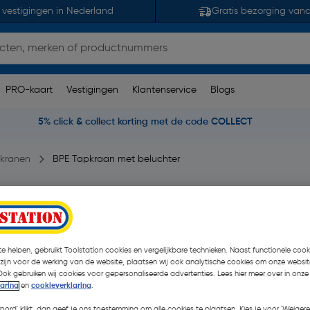
 vestigingen in Nederland
Gratis bezorging van
PRO-kaart
Vestigingen
Klantenservice
Blogs
5% click & collect korting met de code COLLECT
nkranen
BPE Tapkraan met beluchter
erklep
pmerking(en)
| Stuk
€ 28,09
| Excl. btw € 2
e helpen, gebruikt Toolstation cookies en vergelijkbare technieken. Naast functionele cooki
 zijn voor de werking van de website, plaatsen wij ook analytische cookies om onze websit
Ook gebruiken wij cookies voor gepersonaliseerde advertenties. Lees hier meer over in onze
laring
en
cookieverklaring
.
Kies productvariant
(3)
koord' klikt, dan geef je ons toestemming om alle cookies te plaatsen. Kies je voor 'Weigere