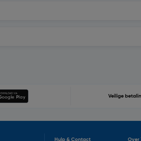
OWNLOAD VIA
Veilige betali
Google Play
Hulp & Contact
Over 