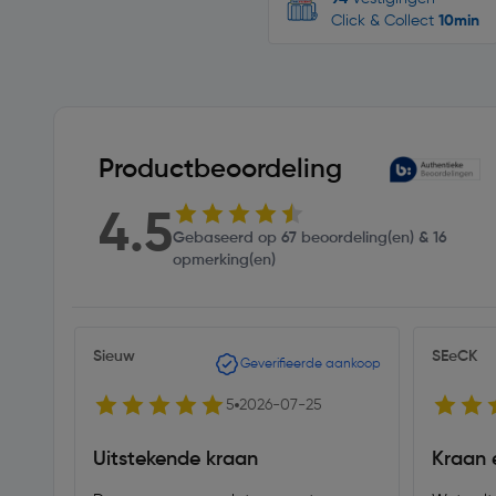
Click & Collect
10min
Productbeoordeling
4.5
Gebaseerd op 67 beoordeling(en) & 16
opmerking(en)
Sieuw
SEeCK
Geverifieerde aankoop
5
2026-07-25
Uitstekende kraan
Kraan 