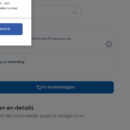
n', dan
welke cookies
kkoord
oorraadniveaus en haal binnen 10 minuten op
ng op
maandag
In winkelwagen
en en details
 die uitzonderlijk goed te reinigen is en