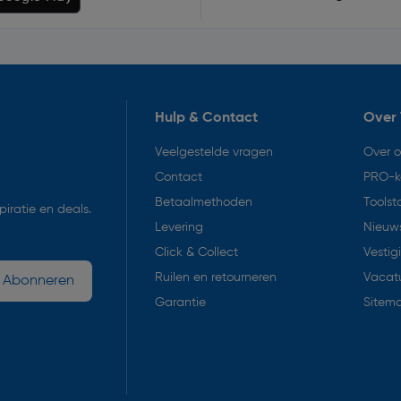
Hulp & Contact
Over 
Veelgestelde vragen
Over 
Contact
PRO-k
Betaalmethoden
Toolst
iratie en deals.
Levering
Nieuws
Click & Collect
Vestig
Ruilen en retourneren
Vacat
Abonneren
Garantie
Sitem