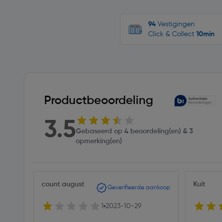
94
Vestigingen
Click & Collect
10min
Productbeoordeling
3.5
Gebaseerd op 4 beoordeling(en) & 3
opmerking(en)
count august
Kuit
Geverifieerde aankoop
1
2023-10-29