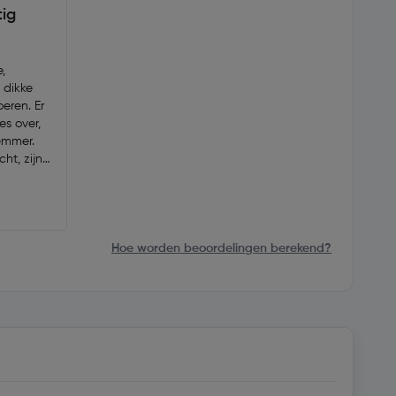
tig
,
 dikke
oeren. Er
es over,
emmer.
ht, zijn
 vinger.
Hoe worden beoordelingen berekend?