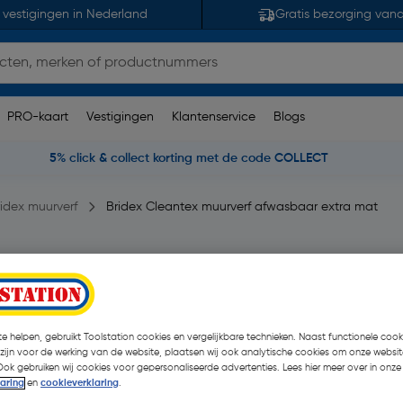
 vestigingen in Nederland
Gratis bezorging van
PRO-kaart
Vestigingen
Klantenservice
Blogs
5% click & collect korting met de code COLLECT
ridex muurverf
Bridex Cleantex muurverf afwasbaar extra mat
 extra mat 5L wit
opmerking(en)
| Stuk
e helpen, gebruikt Toolstation cookies en vergelijkbare technieken. Naast functionele cooki
€ 13,22
| Excl. btw € 10,
 zijn voor de werking van de website, plaatsen wij ook analytische cookies om onze websit
Ook gebruiken wij cookies voor gepersonaliseerde advertenties. Lees hier meer over in onze
laring
en
cookieverklaring
.