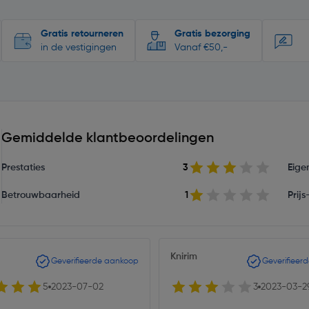
Gratis retourneren
Gratis bezorging
in de vestigingen
Vanaf €50,-
Gemiddelde klantbeoordelingen
Prestaties
3
Eige
Betrouwbaarheid
1
Prij
Knirim
Geverifieerde aankoop
Geverifieer
5
2023-07-02
3
2023-03-2