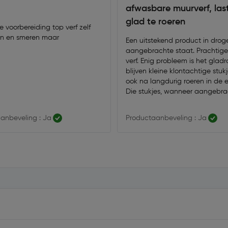
afwasbare muurverf, las
glad te roeren
 voorbereiding top verf zelf
n en smeren maar
Een uitstekend product in droge
aangebrachte staat. Prachtige
verf. Enig probleem is het gladr
blijven kleine klontachtige stukj
ook na langdurig roeren in de 
Die stukjes, wanneer aangebrac
makkelijk te verpulveren met de
Maar dat laatste is wel steeds
anbeveling : Ja
Productaanbeveling : Ja
onhandig, daarom 3 sterren.