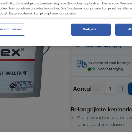
Kies productvariant
(1)
koord' klikt, dan geef je ons toestemming om alle cookies te plaatsen. Kies je voor 'Weigere
alleen functionele en analytische cookies. Via 'Voorkeuren aanpassen' kun je zelf instellen 
atst. Deze voorkeuren kun je altijd weer aanpassen.
en aanpassen
Weigeren
A
Selecteer winkel - Bekijk v
Selecteer vestiging
op voorraad
voor bezorgi
20+
voor bezorging
Aantal
Belangrijkste kenmerk
Matte wand-en plafondverf
schrobvastheid klasse 1.