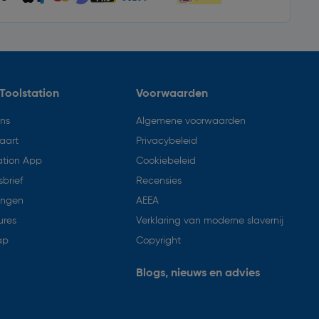
Toolstation
Voorwaarden
ons
Algemene voorwaarden
aart
Privacybeleid
ation App
Cookiebeleid
brief
Recensies
ingen
AEEA
ures
Verklaring van moderne slavernij
ap
Copyright
Blogs, nieuws en advies