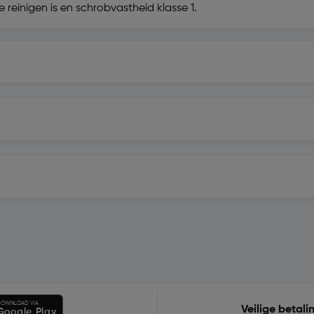
 reinigen is en schrobvastheid klasse 1.
OWNLOAD VIA
Veilige betali
Google Play