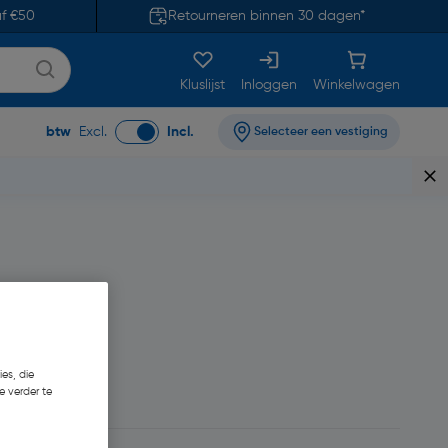
af €50
Retourneren binnen 30 dagen*
Kluslijst
Inloggen
Winkelwagen
btw
Excl.
Incl.
Selecteer een vestiging
es, die
93
€ 2,64/L
e verder te