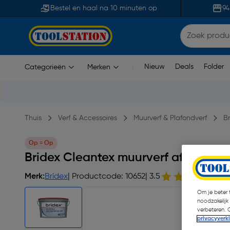
Bestel en haal na 10 minuten op
94
Nieuw
Deals
Folder
Categorieën
Merken
|
Thuis
Verf & Accessoires
Muurverf & Plafondverf
B
Op = Op
Bridex Cleantex muurverf afwasbaar
Merk:
Bridex
| Productcode: 10652
| 3.5
4 
Om je beter t
noodzakelijk
verbeteren. 
privacyverk