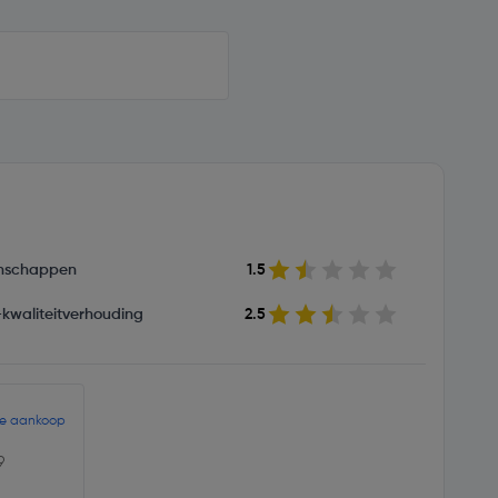
nschappen
1.5
s-kwaliteitverhouding
2.5
de aankoop
9