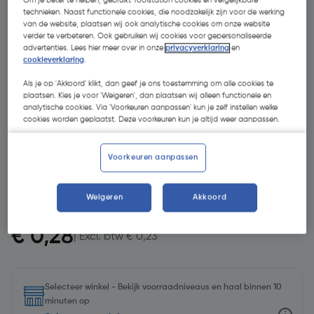
Om je beter te helpen, gebruikt Toolstation cookies en vergelijkbare
technieken. Naast functionele cookies, die noodzakelijk zijn voor de werking
van de website, plaatsen wij ook analytische cookies om onze website
verder te verbeteren. Ook gebruiken wij cookies voor gepersonaliseerde
advertenties. Lees hier meer over in onze
privacyverklaring
en
cookieverklaring
.
Als je op 'Akkoord' klikt, dan geef je ons toestemming om alle cookies te
plaatsen. Kies je voor 'Weigeren', dan plaatsen wij alleen functionele en
analytische cookies. Via 'Voorkeuren aanpassen' kun je zelf instellen welke
cookies worden geplaatst. Deze voorkeuren kun je altijd weer aanpassen.
Voorkeuren aanpassen
Weigeren
Akkoord
€ 0,28
| Excl. btw € 0,23
Selecteer winkel - Bekijk voorraadniveaus en haal binnen 10
minuten op