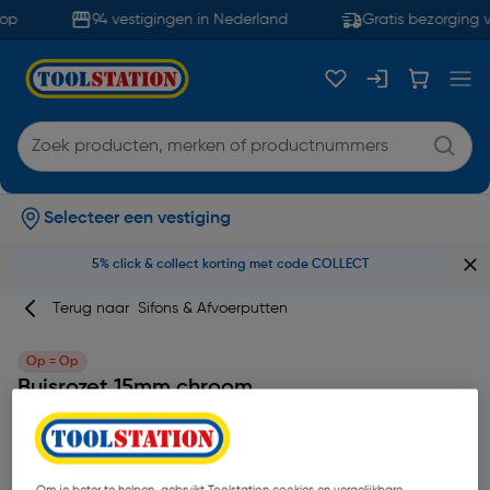
op
94 vestigingen in Nederland
Gratis bezorging v
Selecteer een vestiging
5% click & collect korting met code COLLECT
Terug naar
Sifons & Afvoerputten
Op = Op
Buisrozet 15mm chroom
Merk
Talon
Productcode: 86783
| 10 Stuks