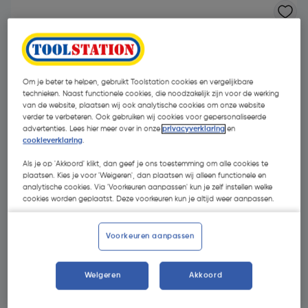
Om je beter te helpen, gebruikt Toolstation cookies en vergelijkbare
technieken. Naast functionele cookies, die noodzakelijk zijn voor de werking
van de website, plaatsen wij ook analytische cookies om onze website
verder te verbeteren. Ook gebruiken wij cookies voor gepersonaliseerde
advertenties. Lees hier meer over in onze
privacyverklaring
en
cookieverklaring
.
Als je op 'Akkoord' klikt, dan geef je ons toestemming om alle cookies te
plaatsen. Kies je voor 'Weigeren', dan plaatsen wij alleen functionele en
analytische cookies. Via 'Voorkeuren aanpassen' kun je zelf instellen welke
cookies worden geplaatst. Deze voorkeuren kun je altijd weer aanpassen.
€ 4,62
Voorkeuren aanpassen
| Excl. btw € 3,82
Weigeren
Akkoord
Kies productvariant
(7)