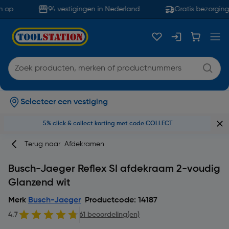
 op
94 vestigingen in Nederland
Gratis bezorging 
Selecteer een vestiging
5% click & collect korting met code COLLECT
Terug naar
Afdekramen
Busch-Jaeger Reflex SI afdekraam 2-voudig
Glanzend wit
Merk
Busch-Jaeger
Productcode: 14187
4.7
61 beoordeling(en)