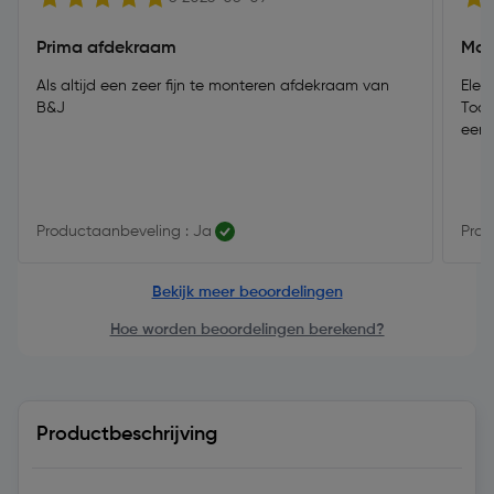
Prima afdekraam
Moo
Als altijd een zeer fijn te monteren afdekraam van
Elek
B&J
Tool
een 
Productaanbeveling : Ja
Prod
Bekijk meer beoordelingen
Hoe worden beoordelingen berekend?
Productbeschrijving