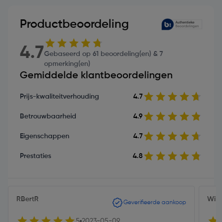
Productbeoordeling
4.7
Gebaseerd op 61 beoordeling(en) & 7
opmerking(en)
Gemiddelde klantbeoordelingen
Prijs-kwaliteitverhouding
4.7
Betrouwbaarheid
4.9
Eigenschappen
4.7
Prestaties
4.8
RBertR
Wil
Geverifieerde aankoop
5
2023-05-09