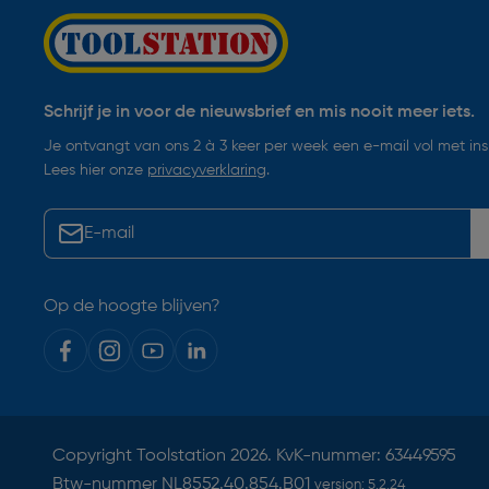
Schrijf je in voor de nieuwsbrief en mis nooit meer iets.
Je ontvangt van ons 2 à 3 keer per week een e-mail vol met insp
Lees hier onze
privacyverklaring
.
Op de hoogte blijven?
Copyright
Toolstation
2026. KvK-nummer: 63449595
Btw-nummer NL8552.40.854.B01
version:
5.2.24