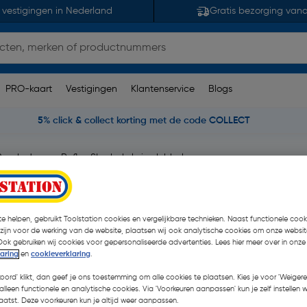
 vestigingen in Nederland
Gratis bezorging van
PRO-kaart
Vestigingen
Klantenservice
Blogs
5% click & collect korting met de code COLLECT
Busch-Jaeger Reflex SI schakelwip dubbel
dubbel Glanzend wit
7 opmerking(en)
| Stuk
e helpen, gebruikt Toolstation cookies en vergelijkbare technieken. Naast functionele cooki
 zijn voor de werking van de website, plaatsen wij ook analytische cookies om onze websit
€ 5,70
Ook gebruiken wij cookies voor gepersonaliseerde advertenties. Lees hier meer over in onze
laring
en
cookieverklaring
.
€ 3,99
| Excl. btw € 3,30
koord' klikt, dan geef je ons toestemming om alle cookies te plaatsen. Kies je voor 'Weigere
alleen functionele en analytische cookies. Via 'Voorkeuren aanpassen' kun je zelf instellen 
atst. Deze voorkeuren kun je altijd weer aanpassen.