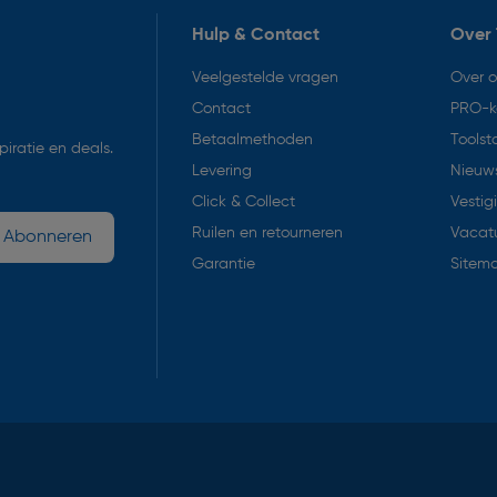
Hulp & Contact
Over 
Veelgestelde vragen
Over 
Contact
PRO-k
Betaalmethoden
Toolst
iratie en deals.
Levering
Nieuws
Click & Collect
Vestig
Ruilen en retourneren
Vacat
Abonneren
Garantie
Sitem