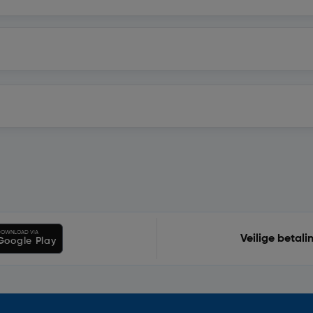
OWNLOAD VIA
Veilige betali
Google Play