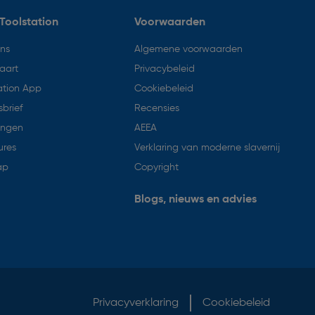
Toolstation
Voorwaarden
ons
Algemene voorwaarden
aart
Privacybeleid
ation App
Cookiebeleid
brief
Recensies
ingen
AEEA
ures
Verklaring van moderne slavernij
ap
Copyright
Blogs, nieuws en advies
Privacyverklaring
Cookiebeleid