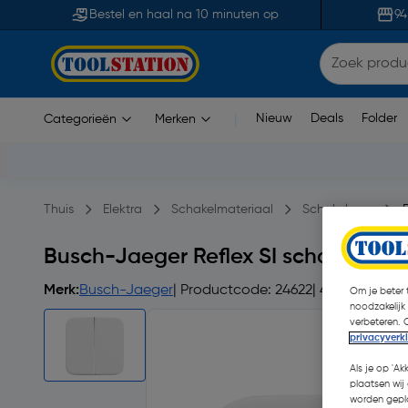
Bestel en haal na 10 minuten op
94
Nieuw
Deals
Folder
Categorieën
Merken
|
Thuis
Elektra
Schakelmateriaal
Schakelaars
Busch-Jaeger Reflex SI schakelwip 
Merk:
Busch-Jaeger
| Productcode: 24622
| 4.3
Om je beter t
noodzakelijk
verbeteren. 
privacyverk
Als je op 'Ak
plaatsen wij 
worden gepla