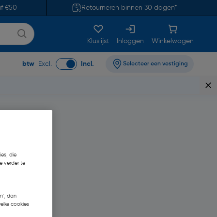
af €50
Retourneren binnen 30 dagen*
Kluslijst
Inloggen
Winkelwagen
btw
Excl.
Incl.
Selecteer een vestiging
es, die
e verder te
n', dan
welke cookies