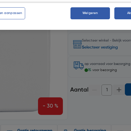
Kies productvariant
(1)
en aanpassen
Weigeren
A
Selecteer winkel - Bekijk voo
Selecteer vestiging
op voorraad
voor bezorgin
15
voor bezorging
Aantal
- 30 %
Gratis retourneren
Gratis bezorging