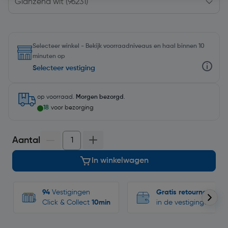
Selecteer winkel - Bekijk voorraadniveaus en haal binnen 10
minuten op
Selecteer vestiging
op voorraad.
Morgen bezorgd
.
18
voor bezorging
Aantal
In winkelwagen
94
Vestigingen
Gratis retourneren
Click & Collect
10min
in de vestigingen