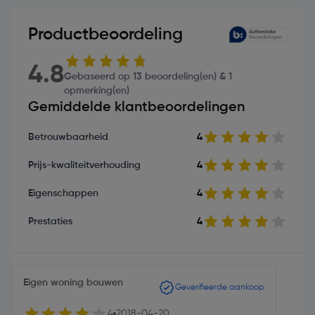
Productbeoordeling
4.8
Gebaseerd op 13 beoordeling(en) & 1
opmerking(en)
Gemiddelde klantbeoordelingen
Betrouwbaarheid
4
Prijs-kwaliteitverhouding
4
Eigenschappen
4
Prestaties
4
Eigen woning bouwen
Geverifieerde aankoop
4
2018-04-20