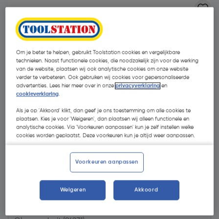
Om je beter te helpen, gebruikt Toolstation cookies en vergelijkbare
technieken. Naast functionele cookies, die noodzakelijk zijn voor de werking
van de website, plaatsen wij ook analytische cookies om onze website
verder te verbeteren. Ook gebruiken wij cookies voor gepersonaliseerde
advertenties. Lees hier meer over in onze
privacyverklaring
en
cookieverklaring
.
Als je op 'Akkoord' klikt, dan geef je ons toestemming om alle cookies te
plaatsen. Kies je voor 'Weigeren', dan plaatsen wij alleen functionele en
analytische cookies. Via 'Voorkeuren aanpassen' kun je zelf instellen welke
cookies worden geplaatst. Deze voorkeuren kun je altijd weer aanpassen.
Voorkeuren aanpassen
€ 3,61
| Excl. btw € 2,98
Weigeren
Akkoord
Kies productvariant
(1)