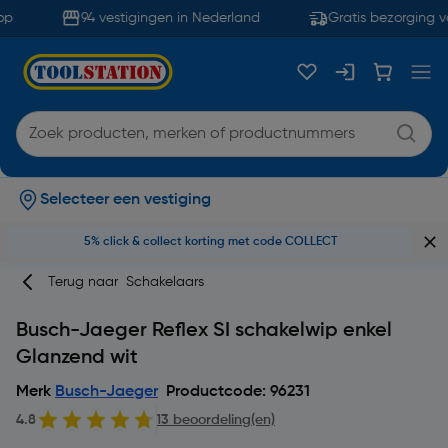
p
94 vestigingen in Nederland
Gratis bezorging v
Selecteer een vestiging
5% click & collect korting met code COLLECT
Terug naar
Schakelaars
Busch-Jaeger Reflex SI schakelwip enkel
Glanzend wit
Merk
Busch-Jaeger
Productcode: 96231
4.8
13 beoordeling(en)