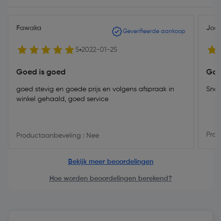
Fawaka
Joe
Geverifieerde aankoop
5
2022-01-25
Goed is goed
Goed
goed stevig en goede prijs en volgens afspraak in
Snel
winkel gehaald, goed service
Prod
Productaanbeveling : Nee
Bekijk meer beoordelingen
Hoe worden beoordelingen berekend?