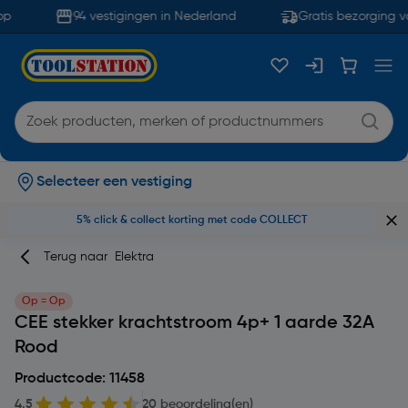
p
94 vestigingen in Nederland
Gratis bezorging va
Selecteer een vestiging
5% click & collect korting met code COLLECT
Terug naar
Elektra
Op = Op
CEE stekker krachtstroom 4p+ 1 aarde 32A
Rood
Productcode: 11458
4.5
20 beoordeling(en)