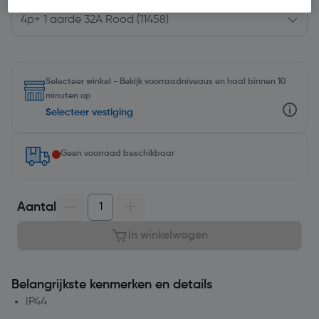
Selecteer winkel - Bekijk voorraadniveaus en haal binnen 10
minuten op
Selecteer vestiging
Geen voorraad beschikbaar
Aantal
In winkelwagen
Belangrijkste kenmerken en details
IP44