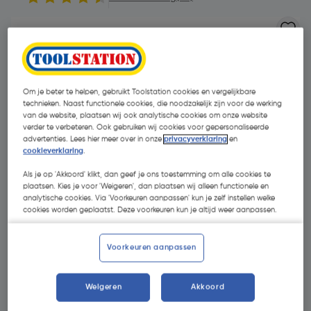
Om je beter te helpen, gebruikt Toolstation cookies en vergelijkbare
technieken. Naast functionele cookies, die noodzakelijk zijn voor de werking
van de website, plaatsen wij ook analytische cookies om onze website
verder te verbeteren. Ook gebruiken wij cookies voor gepersonaliseerde
advertenties. Lees hier meer over in onze
privacyverklaring
en
cookieverklaring
.
Als je op 'Akkoord' klikt, dan geef je ons toestemming om alle cookies te
plaatsen. Kies je voor 'Weigeren', dan plaatsen wij alleen functionele en
analytische cookies. Via 'Voorkeuren aanpassen' kun je zelf instellen welke
cookies worden geplaatst. Deze voorkeuren kun je altijd weer aanpassen.
Voorkeuren aanpassen
€ 2,83
| Excl. btw € 2,34
Weigeren
Akkoord
Kies productvariant
(2)