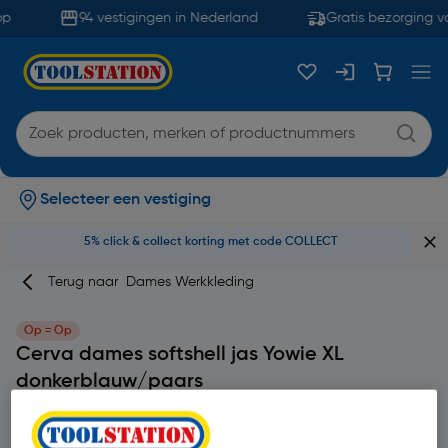
p
94 vestigingen in Nederland
Gratis bezorging va
Selecteer een vestiging
5% click & collect korting met code COLLECT
Terug naar
Dames Werkkleding
Op = Op
Cerva dames softshell jas Yowie XL
donkerblauw/paars
Merk
Cerva
Productcode: 88874