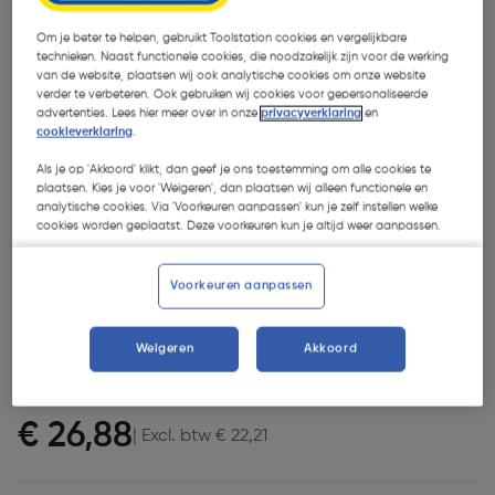
Om je beter te helpen, gebruikt Toolstation cookies en vergelijkbare
technieken. Naast functionele cookies, die noodzakelijk zijn voor de werking
van de website, plaatsen wij ook analytische cookies om onze website
verder te verbeteren. Ook gebruiken wij cookies voor gepersonaliseerde
advertenties. Lees hier meer over in onze
privacyverklaring
en
cookieverklaring
.
Als je op 'Akkoord' klikt, dan geef je ons toestemming om alle cookies te
plaatsen. Kies je voor 'Weigeren', dan plaatsen wij alleen functionele en
analytische cookies. Via 'Voorkeuren aanpassen' kun je zelf instellen welke
cookies worden geplaatst. Deze voorkeuren kun je altijd weer aanpassen.
Voorkeuren aanpassen
Weigeren
Akkoord
€ 28,08
€ 26,88
| Excl. btw € 22,21