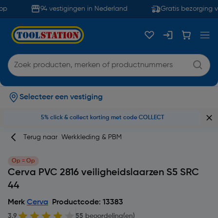
p
94 vestigingen in Nederland
Gratis bezorging v
Selecteer een vestiging
5% click & collect korting met code COLLECT
Terug naar
Werkkleding & PBM
Op = Op
Cerva PVC 2816 veiligheidslaarzen S5 SRC
44
Merk
Cerva
Productcode: 13383
3.9
55 beoordeling(en)