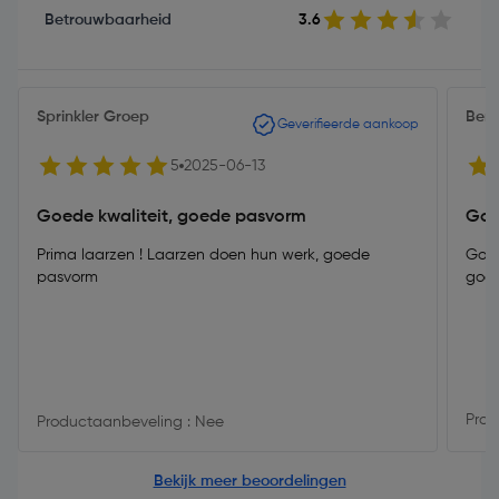
Betrouwbaarheid
3.6
Sprinkler Groep
Berr
Geverifieerde aankoop
5
2025-06-13
Goede kwaliteit, goede pasvorm
Go
Prima laarzen ! Laarzen doen hun werk, goede
Goed
pasvorm
goe
Prod
Productaanbeveling : Nee
Bekijk meer beoordelingen