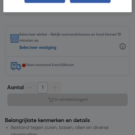
Selecteer winkel - Bekijk voorraadniveaus en haal binnen 10
minuten op
Selecteer vestiging
Geen voorraad beschikbaar
Aantal
In winkelwagen
Belangrijkste kenmerken en details
Bestand tegen zuren, basen, olien en diverse
chemicaliën