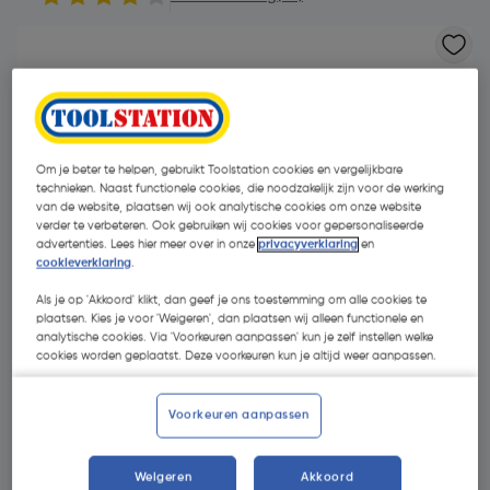
Om je beter te helpen, gebruikt Toolstation cookies en vergelijkbare
technieken. Naast functionele cookies, die noodzakelijk zijn voor de werking
van de website, plaatsen wij ook analytische cookies om onze website
verder te verbeteren. Ook gebruiken wij cookies voor gepersonaliseerde
advertenties. Lees hier meer over in onze
privacyverklaring
en
cookieverklaring
.
Als je op 'Akkoord' klikt, dan geef je ons toestemming om alle cookies te
plaatsen. Kies je voor 'Weigeren', dan plaatsen wij alleen functionele en
analytische cookies. Via 'Voorkeuren aanpassen' kun je zelf instellen welke
cookies worden geplaatst. Deze voorkeuren kun je altijd weer aanpassen.
€ 12,60
| Excl. btw € 10,41
Voorkeuren aanpassen
Weigeren
Akkoord
Kies productvariant
(6)