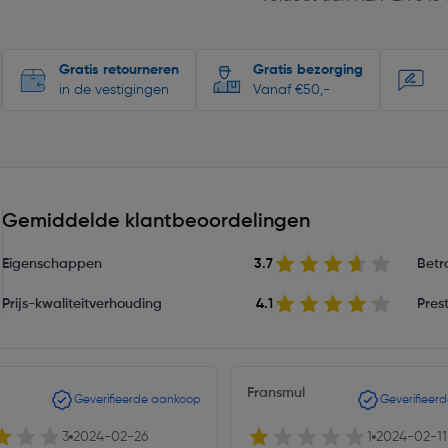
Gratis retourneren
Gratis bezorging
in de vestigingen
Vanaf €50,-
Gemiddelde klantbeoordelingen
Eigenschappen
3.7
Betr
Prijs-kwaliteitverhouding
4.1
Prest
Fransmul
Geverifieerde aankoop
Geverifieer
3
2024-02-26
1
2024-02-11