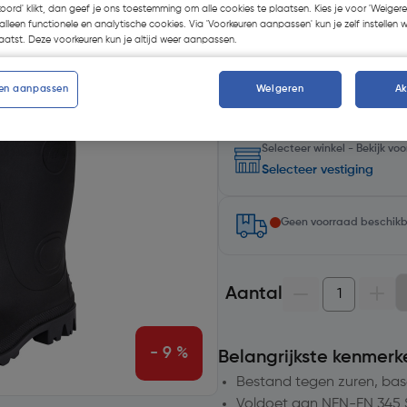
koord' klikt, dan geef je ons toestemming om alle cookies te plaatsen. Kies je voor 'Weigere
alleen functionele en analytische cookies. Via 'Voorkeuren aanpassen' kun je zelf instellen 
Kies productvariant
(6)
atst. Deze voorkeuren kun je altijd weer aanpassen.
en aanpassen
Weigeren
A
Selecteer winkel - Bekijk v
Selecteer vestiging
Geen voorraad beschik
Aantal
- 9 %
Belangrijkste kenmerk
Bestand tegen zuren, base
Voldoet aan NEN-EN 345 