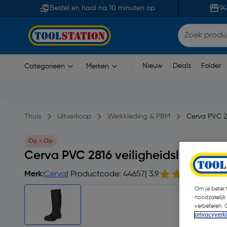
Bestel en haal na 10 minuten op
94
Nieuw
Deals
Folder
Categorieën
Merken
|
Thuis
Uitverkoop
Werkkleding & PBM
Cerva PVC 2
Op = Op
Cerva PVC 2816 veiligheidslaarzen 
Merk:
Cerva
| Productcode: 44657
| 3.9
5
Om je beter t
noodzakelijk
verbeteren. 
privacyverk