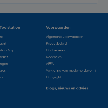
Toolstation
Voorwaarden
ons
Algemene voorwaarden
aart
Privacybeleid
ation App
Cookiebeleid
brief
Recensies
ingen
AEEA
ures
Verklaring van moderne slavernij
ap
Copyright
Blogs, nieuws en advies