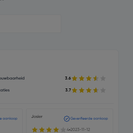
ouwbaarheid
3.6
aties
3.7
Josier
ILJO
de aankoop
Geverifieerde aankoop
4
2023-11-12