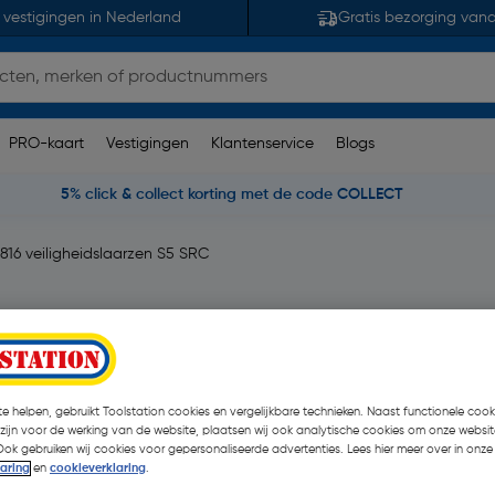
 vestigingen in Nederland
Gratis bezorging van
PRO-kaart
Vestigingen
Klantenservice
Blogs
5% click & collect korting met de code COLLECT
816 veiligheidslaarzen S5 SRC
S5 SRC 43
5 opmerking(en)
| Paar
e helpen, gebruikt Toolstation cookies en vergelijkbare technieken. Naast functionele cooki
€ 14,40
 zijn voor de werking van de website, plaatsen wij ook analytische cookies om onze websit
Ook gebruiken wij cookies voor gepersonaliseerde advertenties. Lees hier meer over in onze
€ 13,10
| Excl. btw € 10,
laring
en
cookieverklaring
.