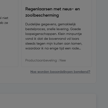
Regenlaarsen met neus- en
Prim
zoolbescherming
hak 
Duidelijke gegevens, gemakkelijk
Prima 
bestelproces, snelle levering. Goede
veilig
loopeigenschappen. Klein minpuntje
enorm
vond ik dat de bovenrand vd laars
in bij
steeds tegen mijn kuiten aan komen,
zando
waardoor ik na enige tijd een rode
rand/ring op mijn kuiten kreeg, die
enigzins geirriteerd raakte. Misschien op
Productaanbeveling : Nee
Produ
te lossn met (hele)lange/hoge sokken?
Kan ook afhangen van dikte kuiten?
Hoe worden beoordelingen berekend?