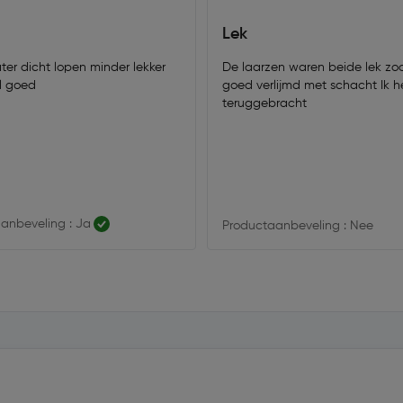
Lek
er dicht lopen minder lekker
De laarzen waren beide lek zool niet
l goed
goed verlijmd met schacht Ik heb ze
teruggebracht
anbeveling : Ja
Productaanbeveling : Nee