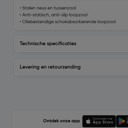
• Stalen neus en tussenzool
• Anti-statisch, anti-slip loopzool
• Oliebestendige schokabsorberende loopzool
Technische specificaties
Technische specificaties
Levering en retourzending
Levering en retourzending
Soortgelijke artikelen
Downloaden in de
D
Ontdek onze app
App Store