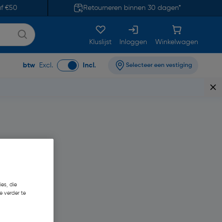
af €50
Retourneren binnen 30 dagen*
Kluslijst
Inloggen
Winkelwagen
btw
Excl.
Incl.
Selecteer een vestiging
es, die
e verder te
83