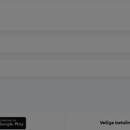
OWNLOAD VIA
Veilige betali
Google Play