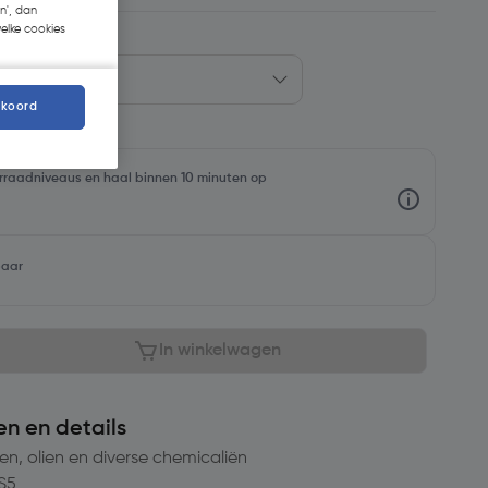
n', dan
welke cookies
kkoord
oorraadniveaus en haal binnen 10 minuten op
baar
In winkelwagen
en en details
n, olien en diverse chemicaliën
S5