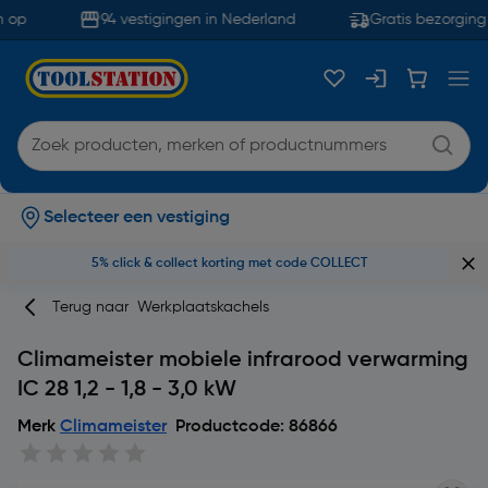
 op
94 vestigingen in Nederland
Gratis bezorging 
Selecteer een vestiging
5% click & collect korting met code COLLECT
Terug naar
Werkplaatskachels
Climameister mobiele infrarood verwarming
IC 28 1,2 - 1,8 - 3,0 kW
Merk
Climameister
Productcode: 86866