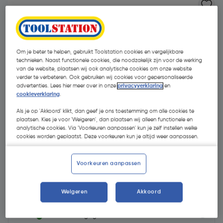
Om je beter te helpen, gebruikt Toolstation cookies en vergelijkbare
technieken. Naast functionele cookies, die noodzakelijk zijn voor de werking
van de website, plaatsen wij ook analytische cookies om onze website
verder te verbeteren. Ook gebruiken wij cookies voor gepersonaliseerde
advertenties. Lees hier meer over in onze
privacyverklaring
en
cookieverklaring
.
Als je op 'Akkoord' klikt, dan geef je ons toestemming om alle cookies te
plaatsen. Kies je voor 'Weigeren', dan plaatsen wij alleen functionele en
analytische cookies. Via 'Voorkeuren aanpassen' kun je zelf instellen welke
cookies worden geplaatst. Deze voorkeuren kun je altijd weer aanpassen.
Voorkeuren aanpassen
€ 399,00
| Excl. btw € 329,75
Weigeren
Akkoord
op voorraad, leverbaar binnen 3-5 werkdagen.
20+
voor bezorging