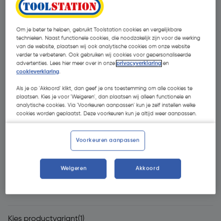
Om je beter te helpen, gebruikt Toolstation cookies en vergelijkbare
technieken. Naast functionele cookies, die noodzakelijk zijn voor de werking
van de website, plaatsen wij ook analytische cookies om onze website
verder te verbeteren. Ook gebruiken wij cookies voor gepersonaliseerde
advertenties. Lees hier meer over in onze
privacyverklaring
en
cookieverklaring
.
Als je op 'Akkoord' klikt, dan geef je ons toestemming om alle cookies te
- 19 %
plaatsen. Kies je voor 'Weigeren', dan plaatsen wij alleen functionele en
analytische cookies. Via 'Voorkeuren aanpassen' kun je zelf instellen welke
cookies worden geplaatst. Deze voorkeuren kun je altijd weer aanpassen.
Voorkeuren aanpassen
€ 4,82
Weigeren
Akkoord
€ 3,89
| Excl. btw € 3,21
€ 0,19/m
Kies productvariant
(1)