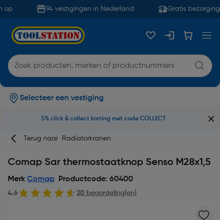
 op
94 vestigingen in Nederland
Gratis bezorging 
Selecteer een vestiging
5% click & collect korting met code COLLECT
Terug naar
Radiatorkranen
Comap Sar thermostaatknop Senso M28x1,5
Merk
Comap
Productcode: 60400
4.6
20 beoordeling(en)