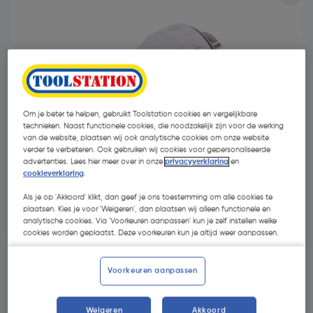
Om je beter te helpen, gebruikt Toolstation cookies en vergelijkbare
technieken. Naast functionele cookies, die noodzakelijk zijn voor de werking
van de website, plaatsen wij ook analytische cookies om onze website
verder te verbeteren. Ook gebruiken wij cookies voor gepersonaliseerde
advertenties. Lees hier meer over in onze
privacyverklaring
en
cookieverklaring
.
Als je op 'Akkoord' klikt, dan geef je ons toestemming om alle cookies te
plaatsen. Kies je voor 'Weigeren', dan plaatsen wij alleen functionele en
€ 27,52
analytische cookies. Via 'Voorkeuren aanpassen' kun je zelf instellen welke
| Excl. btw € 22,74
cookies worden geplaatst. Deze voorkeuren kun je altijd weer aanpassen.
Voorkeuren aanpassen
Kies productvariant
(1)
Weigeren
Akkoord