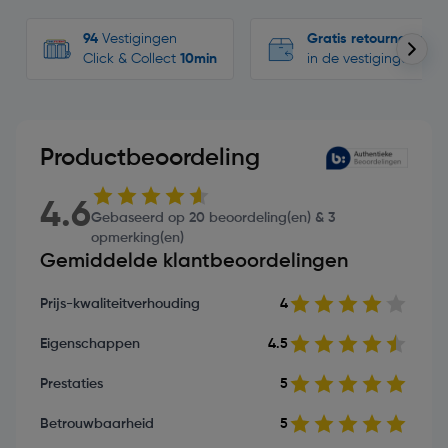
94
Vestigingen
Gratis retourneren
Click & Collect
10min
in de vestigingen
Productbeoordeling
4.6
Gebaseerd op 20 beoordeling(en) & 3
opmerking(en)
Gemiddelde klantbeoordelingen
Prijs-kwaliteitverhouding
4
Eigenschappen
4.5
Prestaties
5
Betrouwbaarheid
5