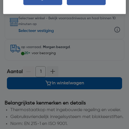
Selecteer winkel - Bekijk voorraadniveaus en haal binnen 10
minuten op
Selecteer vestiging
op voorraad.
Morgen bezorgd
.
20+
voor bezorging
Aantal
In winkelwagen
Belangrijkste kenmerken en details
Thermostaatkop met ingebouwde regeling en voeler.
Gebruiksvriendelijk inregelsysteem met blokkeerstiften.
Norm: EN 215-1 en ISO 9001.