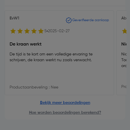
EvW1
Abhi
Geverifieerde aankoop
5
2025-02-27
De kraan werkt
Nic
De tijd is te kort om een volledige ervaring te
Nice
schrijven, de kraan werkt nu zoals verwacht.
Tool
Prod
Productaanbeveling : Nee
Bekijk meer beoordelingen
Hoe worden beoordelingen berekend?