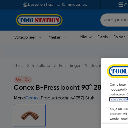
Bestel en haal na 10 minuten op
94
Nieuw
Deals
Folder
Categorieën
Merken
|
Thuis
Installatie
Persfittingen
Bocht persfittingen
Op = Op
Om je beter t
Conex B-Press bocht 90° 28mm
noodzakelijk
verbeteren. 
Merk:
Conex
| Productcode: 44357
| Stuk
privacyverk
Als je op 'Ak
plaatsen wij 
worden gepla