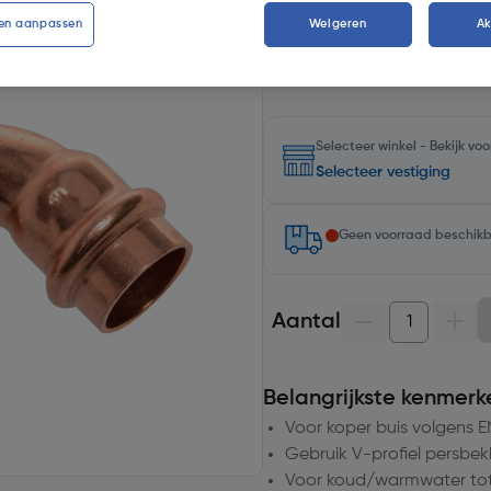
Kies productvariant
(4)
en aanpassen
Weigeren
A
Selecteer winkel - Bekijk v
Selecteer vestiging
Geen voorraad beschik
Aantal
Belangrijkste kenmerk
Voor koper buis volgens E
Gebruik V-profiel persbe
Voor koud/warmwater tot