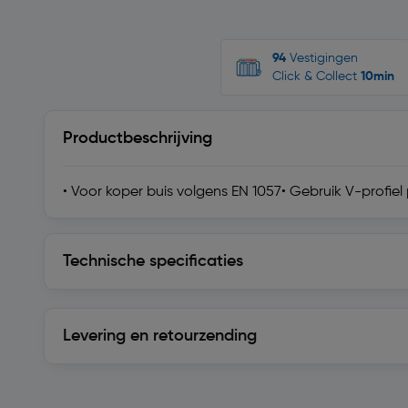
94
Vestigingen
Click & Collect
10min
Productbeschrijving
• Voor koper buis volgens EN 1057• Gebruik V-profi
Technische specificaties
Technische specificaties
Levering en retourzending
Levering en retourzending
Soortgelijke artikelen