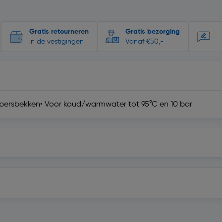
Gratis retourneren
Gratis bezorging
in de vestigingen
Vanaf €50,-
el persbekken• Voor koud/warmwater tot 95°C en 10 bar