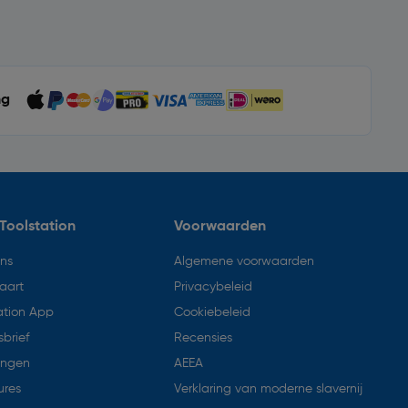
ng
Toolstation
Voorwaarden
ons
Algemene voorwaarden
aart
Privacybeleid
ation App
Cookiebeleid
brief
Recensies
ingen
AEEA
ures
Verklaring van moderne slavernij