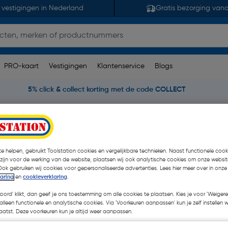
 vestigingen in Nederland
Gratis bezorging van
PRO-kaart
Vestigingen
Klantenservice
Blogs
5% click & collect korting met de code COLLECT
Conex B-Press bocht 90°
e helpen, gebruikt Toolstation cookies en vergelijkbare technieken. Naast functionele cooki
 zijn voor de werking van de website, plaatsen wij ook analytische cookies om onze websit
Ook gebruiken wij cookies voor gepersonaliseerde advertenties. Lees hier meer over in onze
laring
en
cookieverklaring
.
€ 0,32
koord' klikt, dan geef je ons toestemming om alle cookies te plaatsen. Kies je voor 'Weigere
| Excl. btw € 0,26
alleen functionele en analytische cookies. Via 'Voorkeuren aanpassen' kun je zelf instellen 
atst. Deze voorkeuren kun je altijd weer aanpassen.