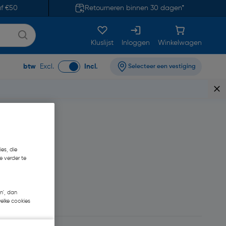
af €50
Retourneren binnen 30 dagen*
Kluslijst
Inloggen
Winkelwagen
btw
Excl.
Incl.
Selecteer een vestiging
es, die
e verder te
n', dan
welke cookies