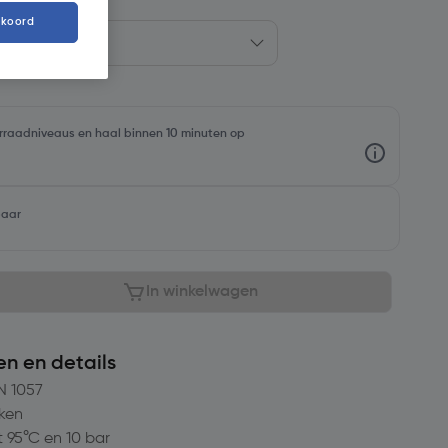
kkoord
oorraadniveaus en haal binnen 10 minuten op
baar
In winkelwagen
en en details
N 1057
kken
 95°C en 10 bar