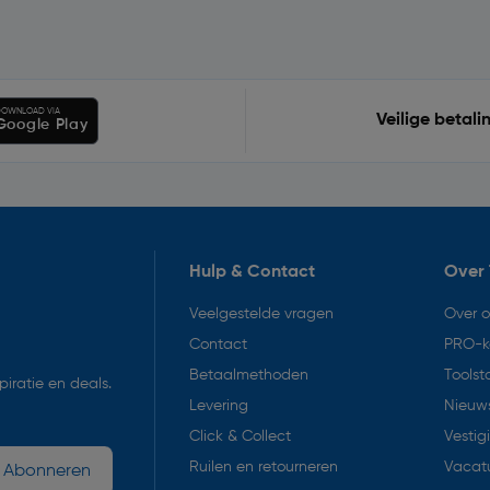
OWNLOAD VIA
Veilige betali
Google Play
Hulp & Contact
Over 
Veelgestelde vragen
Over 
Contact
PRO-k
Betaalmethoden
Toolst
iratie en deals.
Levering
Nieuws
Click & Collect
Vestig
Ruilen en retourneren
Vacat
Abonneren