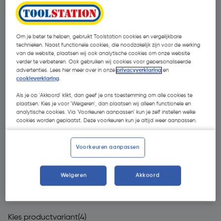
Om je beter te helpen, gebruikt Toolstation cookies en vergelijkbare
technieken. Naast functionele cookies, die noodzakelijk zijn voor de werking
van de website, plaatsen wij ook analytische cookies om onze website
verder te verbeteren. Ook gebruiken wij cookies voor gepersonaliseerde
advertenties. Lees hier meer over in onze
privacyverklaring
en
cookieverklaring
.
Als je op 'Akkoord' klikt, dan geef je ons toestemming om alle cookies te
plaatsen. Kies je voor 'Weigeren', dan plaatsen wij alleen functionele en
analytische cookies. Via 'Voorkeuren aanpassen' kun je zelf instellen welke
cookies worden geplaatst. Deze voorkeuren kun je altijd weer aanpassen.
Voorkeuren aanpassen
Weigeren
Akkoord
€ 3,51
| Excl. btw € 2,90
Kies productvariant
(4)