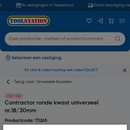
94 vestigingen in Nederland
Gratis bezorging va
Selecteer een vestiging
5% click & collect korting met code COLLECT
Terug naar
Universele Kwasten
Op = Op
Contractor ronde kwast universeel
nr.18/30mm
Productcode: 73265
4.8
6 beoordeling(en)