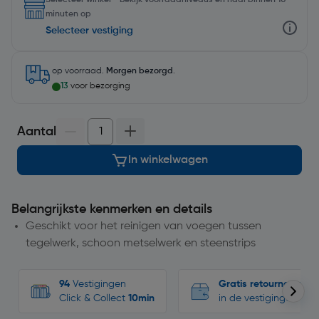
Selecteer winkel - Bekijk voorraadniveaus en haal binnen 10
minuten op
Selecteer vestiging
op voorraad.
Morgen bezorgd
.
13
voor bezorging
Aantal
In winkelwagen
Belangrijkste kenmerken en details
Geschikt voor het reinigen van voegen tussen
tegelwerk, schoon metselwerk en steenstrips
94
Vestigingen
Gratis retourneren
Click & Collect
10min
in de vestigingen