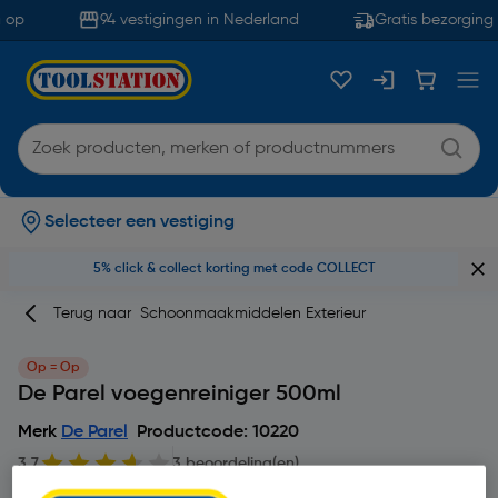
 op
94 vestigingen in Nederland
Gratis bezorging 
Selecteer een vestiging
5% click & collect korting met code COLLECT
Terug naar
Schoonmaakmiddelen Exterieur
Op = Op
De Parel voegenreiniger 500ml
Merk
De Parel
Productcode: 10220
3.7
3 beoordeling(en)