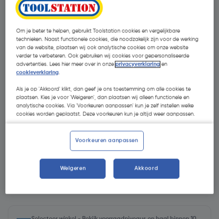
Om je beter te helpen, gebruikt Toolstation cookies en vergelijkbare
technieken. Naast functionele cookies, die noodzakelijk zijn voor de werking
van de website, plaatsen wij ook analytische cookies om onze website
verder te verbeteren. Ook gebruiken wij cookies voor gepersonaliseerde
advertenties. Lees hier meer over in onze
privacyverklaring
en
cookieverklaring
.
Als je op 'Akkoord' klikt, dan geef je ons toestemming om alle cookies te
- 30 %
plaatsen. Kies je voor 'Weigeren', dan plaatsen wij alleen functionele en
analytische cookies. Via 'Voorkeuren aanpassen' kun je zelf instellen welke
cookies worden geplaatst. Deze voorkeuren kun je altijd weer aanpassen.
Voorkeuren aanpassen
€ 1,75
Weigeren
Akkoord
€ 1,22
| Excl. btw € 1,01
€ 2,44/L