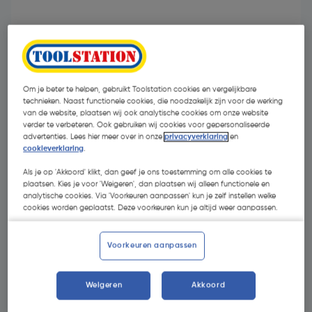
Om je beter te helpen, gebruikt Toolstation cookies en vergelijkbare
technieken. Naast functionele cookies, die noodzakelijk zijn voor de werking
van de website, plaatsen wij ook analytische cookies om onze website
verder te verbeteren. Ook gebruiken wij cookies voor gepersonaliseerde
advertenties. Lees hier meer over in onze
privacyverklaring
en
cookieverklaring
.
Als je op 'Akkoord' klikt, dan geef je ons toestemming om alle cookies te
plaatsen. Kies je voor 'Weigeren', dan plaatsen wij alleen functionele en
analytische cookies. Via 'Voorkeuren aanpassen' kun je zelf instellen welke
cookies worden geplaatst. Deze voorkeuren kun je altijd weer aanpassen.
€ 5,06
| Excl. btw € 4,18
Voorkeuren aanpassen
Selecteer winkel - Bekijk voorraadniveaus en haal binnen 10
minuten op
Weigeren
Akkoord
Selecteer vestiging