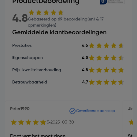
Productbeoordeling
4.8
Gebaseerd op 69 beoordeling(en) & 17
opmerking(en)
Gemiddelde klantbeoordelingen
Prestaties
4.6
Eigenschappen
4.5
Prijs-kwaliteitverhouding
4.8
Betrouwbaarheid
4.7
Peter1990
Jim 
Geverifieerde aankoop
5
2025-03-30
Doet wat het moet doen
Str