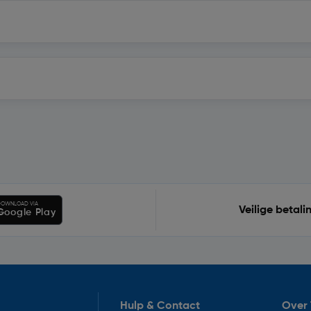
OWNLOAD VIA
Veilige betali
Google Play
Hulp & Contact
Over 