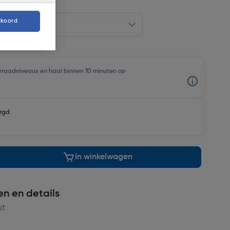
kkoord
oorraadniveaus en haal binnen 10 minuten op
rgd
.
In winkelwagen
en en details
ut