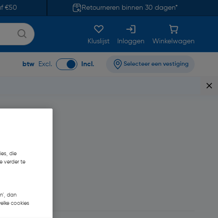
af €50
Retourneren binnen 30 dagen*
Kluslijst
Inloggen
Winkelwagen
btw
Excl.
Incl.
Selecteer een vestiging
es, die
e verder te
5,12
n', dan
welke cookies