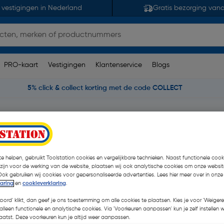
 vestigingen in Nederland
Gratis bezorging van
PRO-kaart
Vestigingen
Klantenservice
Blogs
5% click & collect korting met de code COLLECT
kelzaagbladen
DeWALT cirkelzaagblad
4T 1x 48T DT1963-QZ
e helpen, gebruikt Toolstation cookies en vergelijkbare technieken. Naast functionele cooki
 3 Stuks
 zijn voor de werking van de website, plaatsen wij ook analytische cookies om onze websit
€ 135,07
Ook gebruiken wij cookies voor gepersonaliseerde advertenties. Lees hier meer over in onze
laring
en
cookieverklaring
.
€ 90,89
| Excl. btw € 7
koord' klikt, dan geef je ons toestemming om alle cookies te plaatsen. Kies je voor 'Weigere
alleen functionele en analytische cookies. Via 'Voorkeuren aanpassen' kun je zelf instellen 
atst. Deze voorkeuren kun je altijd weer aanpassen.