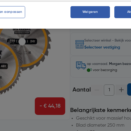
Kies productvariant
(1)
en aanpassen
Weigeren
A
Selecteer winkel - Bekijk v
Selecteer vestiging
op voorraad.
Morgen bezo
1
voor bezorging
Aantal
- € 44,18
Belangrijkste kenmerk
Geschikt voor massief ho
Blad diameter 250 mm