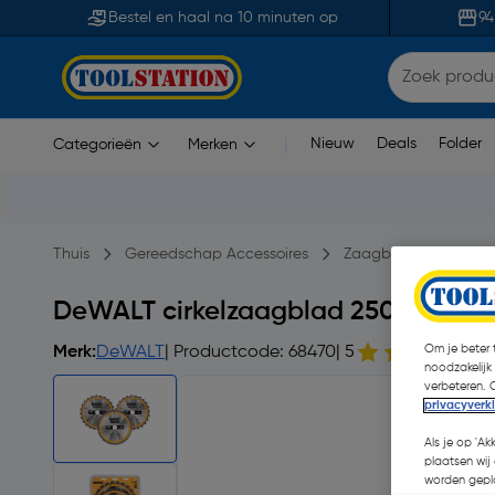
Bestel en haal na 10 minuten op
94
Nieuw
Deals
Folder
Categorieën
Merken
|
Thuis
Gereedschap Accessoires
Zaagbladen
Cir
DeWALT cirkelzaagblad 250mm 2x 2
Om je beter t
Merk:
DeWALT
| Productcode: 68470
| 5
|
noodzakelijk
verbeteren. 
privacyverk
Als je op 'Ak
plaatsen wij 
worden gepla