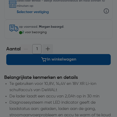
Selecteer winkel - Bekijk voorraadniveaus en haal binnen 10
minuten op
Selecteer vestiging
op voorraad.
Morgen bezorgd
.
2
voor bezorging
Aantal
In winkelwagen
Belangrijkste kenmerken en details
Te gebruiken voor 10,8V, 14,4V en 18V XR Li-ion
schuifaccu's van DeWALt
De lader laadt een accu van 2,0Ah op in 30 min
Diagnosesysteem met LED indicator geeft de
laadstatus aan: geladen, laden aan de gang,
stroomaanvoerprobleem en accu te warm of te koud