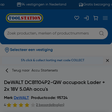
op
94 vestigingen in Nederland
Gratis bezorging v
Selecteer een vestiging
5% click & collect korting met code COLLECT
Terug naar
Accu Startersets
DeWALT DCB1104P2-QW accupack Lader +
2x 18V 5.0Ah accu's
Merk
DeWALT
Productcode: 95724
4
2 beoordeling(en)