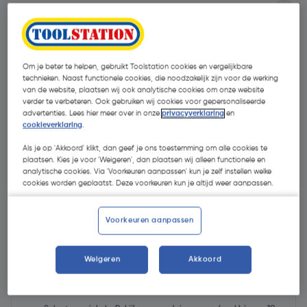
Om je beter te helpen, gebruikt Toolstation cookies en vergelijkbare
technieken. Naast functionele cookies, die noodzakelijk zijn voor de werking
van de website, plaatsen wij ook analytische cookies om onze website
verder te verbeteren. Ook gebruiken wij cookies voor gepersonaliseerde
advertenties. Lees hier meer over in onze
privacyverklaring
en
cookieverklaring
.
- € 10,00
Als je op 'Akkoord' klikt, dan geef je ons toestemming om alle cookies te
plaatsen. Kies je voor 'Weigeren', dan plaatsen wij alleen functionele en
analytische cookies. Via 'Voorkeuren aanpassen' kun je zelf instellen welke
cookies worden geplaatst. Deze voorkeuren kun je altijd weer aanpassen.
Voorkeuren aanpassen
€ 269,00
€ 259,00
| Excl. btw € 214,05
Weigeren
Akkoord