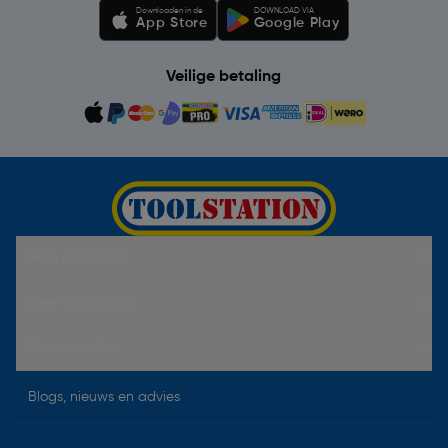
Downloaden in de
DOWNLOAD VIA
App Store
Google Play
Veilige betaling
Hulp & Contact
Over Toolstation
Voorwaarden
Blogs, nieuws en advies