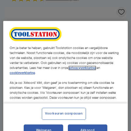
Om je beter te helpen, gebruikt Toolstation cookies en vergelijkbare
technieken. Naast functionele cookies, die noodzakelijk zijn voor de werking
van de website, plaatsen wij ook analytische cookies om onze website
verder te verbeteren. Ook gebruiken wij cookies voor gepersonaliseerde
advertenties. Lees hier meer over in onze
privacyverklaring
en
cookieverklaring
.
Als je op 'Akkoord' klikt, dan geef je ons toestemming om alle cookies te
plaatsen. Kies je voor 'Weigeren', dan plaatsen wij alleen functionele en
analytische cookies. Via 'Voorkeuren aanpassen' kun je zelf instellen welke
cookies worden geplaatst. Deze voorkeuren kun je altijd weer aanpassen.
€ 31,86
| Excl. btw € 26,33
Voorkeuren aanpassen
Kies productvariant
(3)
Weigeren
Akkoord