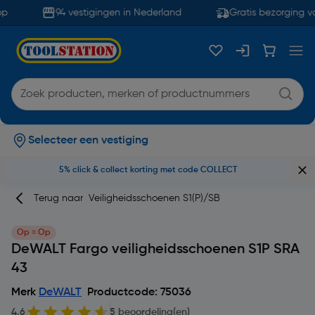
p
94 vestigingen in Nederland
Gratis bezorging va
Selecteer een vestiging
5% click & collect korting met code COLLECT
Terug naar
Veiligheidsschoenen S1(P)/SB
Op = Op
DeWALT Fargo veiligheidsschoenen S1P SRA
43
Merk
DeWALT
Productcode: 75036
4.6
5 beoordeling(en)