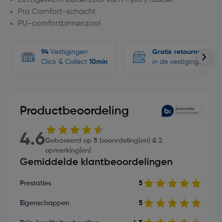
Pro Comfort-schacht
PU-comfortbinnenzool
94
Vestigingen
Gratis retourneren
Click & Collect
10min
in de vestigingen
Productbeoordeling
4.6
Gebaseerd op 5 beoordeling(en) & 2
opmerking(en)
Gemiddelde klantbeoordelingen
Prestaties
5
Eigenschappen
5