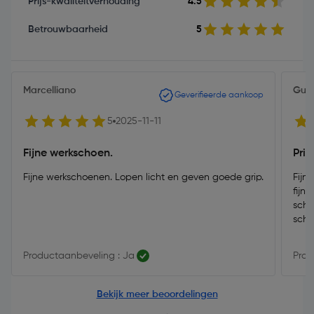
Prijs-kwaliteitverhouding
4.5
Betrouwbaarheid
5
Marcelliano
Gui
Geverifieerde aankoop
5
2025-11-11
Fijne werkschoen.
Pri
Fijne werkschoenen. Lopen licht en geven goede grip.
Fijn
fijn
scho
scho
Productaanbeveling : Ja
Prod
Bekijk meer beoordelingen