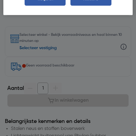
Selecteer winkel - Bekijk voorraadniveaus en haal binnen 10
minuten op
Selecteer vestiging
Geen voorraad beschikbaar
Aantal
In winkelwagen
Belangrijkste kenmerken en details
Stalen neus en stoffen bovenwerk
Lichtgewicht buitenzool van Phylon/rubber