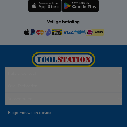
Downloaden in de
DOWNLOAD VIA
App Store
Google Play
Veilige betaling
Hulp & Contact
Over Toolstation
Voorwaarden
Blogs, nieuws en advies