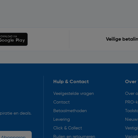
OWNLOAD VIA
Veilige betali
Google Play
Hulp & Contact
Over 
Veelgestelde vragen
Over 
Contact
PRO-k
Betaalmethoden
Toolst
iratie en deals.
Levering
Nieuws
Click & Collect
Vestig
Ruilen en retourneren
Vacat