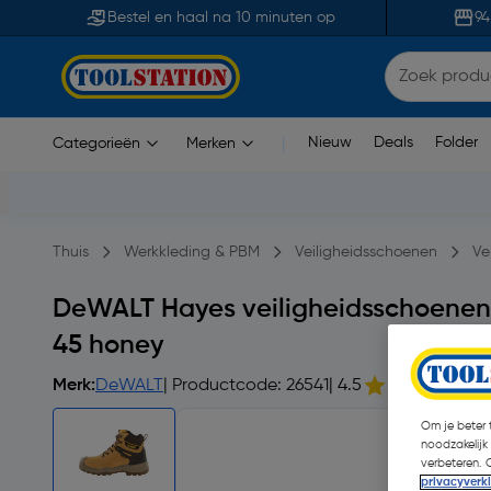
Bestel en haal na 10 minuten op
94
Nieuw
Deals
Folder
Categorieën
Merken
|
Thuis
Werkkleding & PBM
Veiligheidsschoenen
Ve
DeWALT Hayes veiligheidsschoenen
45 honey
Merk:
DeWALT
| Productcode: 26541
| 4.5
Om je beter t
noodzakelijk
verbeteren. 
privacyverk