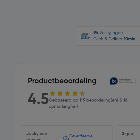
94
Vestigingen
Click & Collect
10min
Productbeoordeling
4.5
Gebaseerd op 115 beoordeling(en) & 16
opmerking(en)
Jacky van
Signal
Geverifieerde