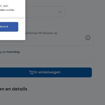
n', dan
welke cookies
kkoord
oorraadniveaus en haal binnen 10 minuten op
ng op
maandag
In winkelwagen
en en details