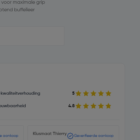
 voor maximale grip
tend buffelleer
s-kwaliteitverhouding
5
ouwbaarheid
4.8
Klusmaat Thierry
Erno 
de aankoop
Geverifieerde aankoop