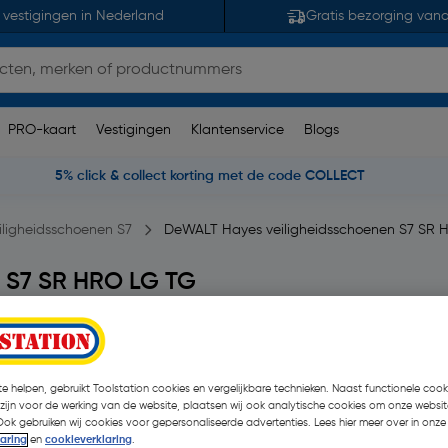
 vestigingen in Nederland
Gratis bezorging van
PRO-kaart
Vestigingen
Klantenservice
Blogs
5% click & collect korting met de code COLLECT
iligheidsschoenen S7
DeWALT Hayes veiligheidsschoenen S7 SR 
 S7 SR HRO LG TG
115 opmerking(en)
| Paar
€ 99,95
e helpen, gebruikt Toolstation cookies en vergelijkbare technieken. Naast functionele cooki
| Excl. btw € 82
 zijn voor de werking van de website, plaatsen wij ook analytische cookies om onze websit
Ook gebruiken wij cookies voor gepersonaliseerde advertenties. Lees hier meer over in onze
laring
en
cookieverklaring
.