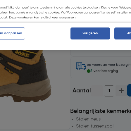
Kies productvariant
(19)
koord' klikt, dan geef je ons toestemming om alle cookies te plaatsen. Kies je voor 'Weigere
alleen functionele en analytische cookies. Via 'Voorkeuren aanpassen' kun je zelf instellen 
atst. Deze voorkeuren kun je altijd weer aanpassen.
en aanpassen
Weigeren
A
Selecteer winkel - Bekijk v
Selecteer vestiging
op voorraad
voor bezorgi
5
voor bezorging
Aantal
Belangrijkste kenmerk
Stalen neus
Stalen tussenzool