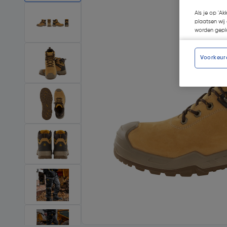
Als je op 'Ak
plaatsen wij 
worden gepla
Voorkeur