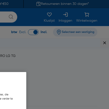
af €50
Retourneren binnen 30 dagen*
Kluslijst
Inloggen
Winkelwagen
btw
Excl.
Incl.
Selecteer een vestiging
HRO LG TG
es, die
,60
e verder te