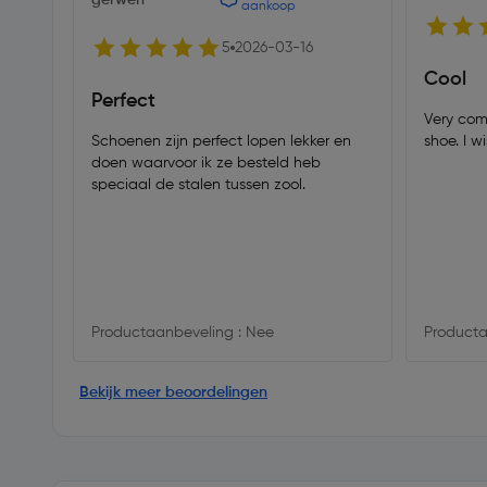
gerwen
aankoop
5
2026-03-16
Cool
Perfect
Very comfo
Schoenen zijn perfect lopen lekker en
shoe. I w
doen waarvoor ik ze besteld heb
speciaal de stalen tussen zool.
Productaanbeveling : Nee
Producta
Bekijk meer beoordelingen