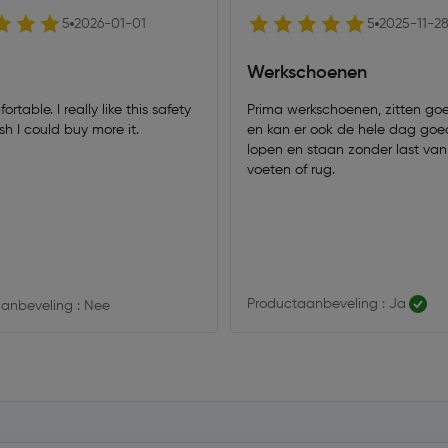
5
2026-01-01
5
2025-11-2
Werkschoenen
rtable. I really like this safety
Prima werkschoenen, zitten goe
ish I could buy more it.
en kan er ook de hele dag goe
lopen en staan zonder last van p
voeten of rug.
Productaanbeveling : Ja
anbeveling : Nee