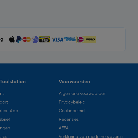
ng
Toolstation
Voorwaarden
ons
Algemene voorwaarden
aart
Privacybeleid
ation App
Cookiebeleid
brief
Recensies
ingen
AEEA
ures
Verklaring van moderne slavernij