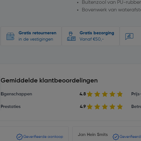
Buitenzool van PU-rubber
Bovenwerk van waterafsto
Gratis retourneren
Gratis bezorging
in de vestigingen
Vanaf €50,-
Gemiddelde klantbeoordelingen
Eigenschappen
4.8
Prij
Prestaties
4.9
Betr
Jan Hein Smits
Geverifieerde aankoop
Geverifieer