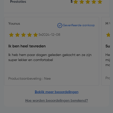
Prestaties
5
Younus
M W
Geverifieerde aankoop
5
2024-12-08
Ik ben heel tevreden
Sup
Ik heb hem paar dagen geleden gekocht en ze zijn
Hele
super lekker en comfortabel
mijn
maar
Prod
Productaanbeveling : Nee
Bekijk meer beoordelingen
Hoe worden beoordelingen berekend?