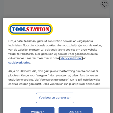
Om je beter te helpen, gebruikt Toolstation cookies en vergelijkbare
technieken. Naast functionele cookies, die noodzakelijk zijn voor de werking
van de website, plaatsen wij ook analytische cookies om onze website
verder te verbeteren. Ook gebruiken wij cookies voor gepersonaliseerde
advertenties. Lees hier meer over in onze
privacyverklaring
en
cookieverklaring
.
Als je op 'Akkoord' klikt, dan geef je ons toestemming om alle cookies te
plaatsen. Kies je voor 'Weigeren', dan plaatsen wij alleen functionele en
analytische cookies. Via 'Voorkeuren aanpassen' kun je zelf instellen welke
cookies worden geplaatst. Deze voorkeuren kun je altijd weer aanpassen.
€ 99,95
| Excl. btw € 82,60
Voorkeuren aanpassen
Kies productvariant
(19)
Weigeren
Akkoord