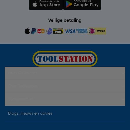
Downloaden in de
DOWNLOAD VIA
App Store
Google Play
Veilige betaling
Hulp & Contact
Over Toolstation
Voorwaarden
Blogs, nieuws en advies