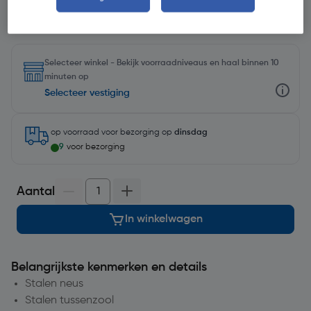
Selecteer winkel - Bekijk voorraadniveaus en haal binnen 10
minuten op
Selecteer vestiging
op voorraad
voor bezorging op
dinsdag
9
voor bezorging
Aantal
In winkelwagen
Belangrijkste kenmerken en details
Stalen neus
Stalen tussenzool