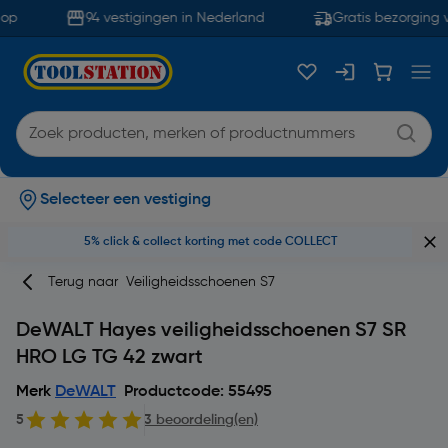
op
94 vestigingen in Nederland
Gratis bezorging v
Selecteer een vestiging
5% click & collect korting met code COLLECT
Terug naar
Veiligheidsschoenen S7
DeWALT Hayes veiligheidsschoenen S7 SR
HRO LG TG 42 zwart
Merk
DeWALT
Productcode: 55495
5
3 beoordeling(en)