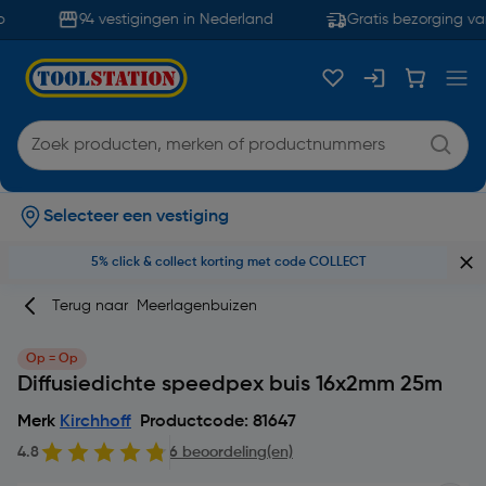
94 vestigingen in Nederland
Gratis bezorging van
Selecteer een vestiging
5% click & collect korting met code COLLECT
Terug naar
Meerlagenbuizen
Op = Op
Diffusiedichte speedpex buis 16x2mm 25m
Merk
Kirchhoff
Productcode: 81647
4.8
6 beoordeling(en)