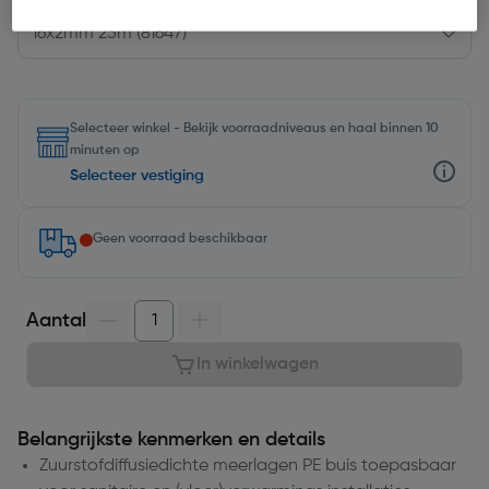
Selecteer winkel - Bekijk voorraadniveaus en haal binnen 10
minuten op
Selecteer vestiging
Geen voorraad beschikbaar
Aantal
In winkelwagen
Belangrijkste kenmerken en details
Zuurstofdiffusiedichte meerlagen PE buis toepasbaar