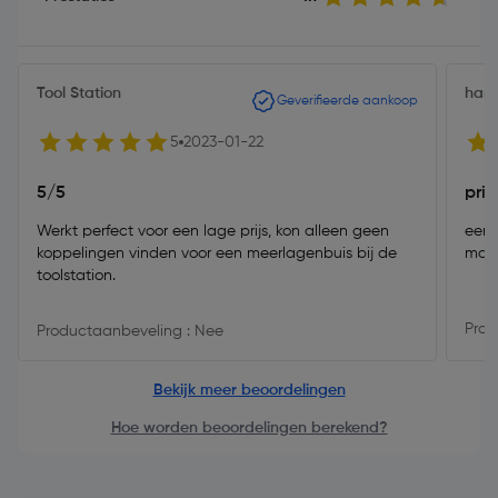
Tool Station
harr
Geverifieerde aankoop
5
2023-01-22
5/5
pri
Werkt perfect voor een lage prijs, kon alleen geen
eenv
koppelingen vinden voor een meerlagenbuis bij de
maat
toolstation.
Prod
Productaanbeveling : Nee
Bekijk meer beoordelingen
Hoe worden beoordelingen berekend?