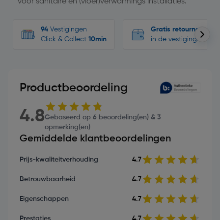
voor sanitaire en (vloer)verwarmings installaties.
94
Vestigingen
Gratis retourneren
Click & Collect
10min
in de vestigingen
Productbeoordeling
4.8
Gebaseerd op 6 beoordeling(en) & 3
opmerking(en)
Gemiddelde klantbeoordelingen
Prijs-kwaliteitverhouding
4.7
Betrouwbaarheid
4.7
Eigenschappen
4.7
Prestaties
4.7