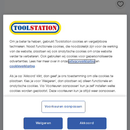
Om je beter te helpen, gebruikt Toolstation cookies en vergelijkbare
technieken. Naast functionele cookies, die noodzakelijk zijn voor de werking
van de website, plaatsen wij ook analytische cookies om onze website
- 19 %
verder te verbeteren. Ook gebruiken wij cookies voor gepersonaliseerde
advertenties. Lees hier meer over in onze
privacyverklaring
en
cookieverklaring
.
Als je op 'Akkoord' klikt, dan geef je ons toestemming om alle cookies te
plaatsen. Kies je voor 'Weigeren', dan plaatsen wij alleen functionele en
analytische cookies. Via 'Voorkeuren aanpassen' kun je zelf instellen welke
cookies worden geplaatst. Deze voorkeuren kun je altijd weer aanpassen.
€ 28,95
€ 23,44
Voorkeuren aanpassen
| Excl. btw € 19,37
€ 0,94/m
Weigeren
Akkoord
Kies productvariant
(1)