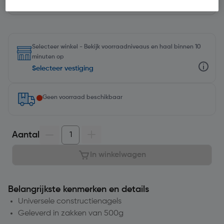
Selecteer winkel - Bekijk voorraadniveaus en haal binnen 10
minuten op
Selecteer vestiging
Geen voorraad beschikbaar
Aantal
In winkelwagen
Belangrijkste kenmerken en details
Universele constructienagels
Geleverd in zakken van 500g