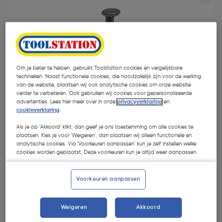
Om je beter te helpen, gebruikt Toolstation cookies en vergelijkbare
technieken. Naast functionele cookies, die noodzakelijk zijn voor de werking
- 69 %
van de website, plaatsen wij ook analytische cookies om onze website
verder te verbeteren. Ook gebruiken wij cookies voor gepersonaliseerde
advertenties. Lees hier meer over in onze
privacyverklaring
en
cookieverklaring
.
Als je op 'Akkoord' klikt, dan geef je ons toestemming om alle cookies te
plaatsen. Kies je voor 'Weigeren', dan plaatsen wij alleen functionele en
analytische cookies. Via 'Voorkeuren aanpassen' kun je zelf instellen welke
cookies worden geplaatst. Deze voorkeuren kun je altijd weer aanpassen.
€ 4,71
€ 1,46
| Excl. btw € 1,21
€ 2,92/kg
Voorkeuren aanpassen
Kies productvariant
(7)
Weigeren
Akkoord