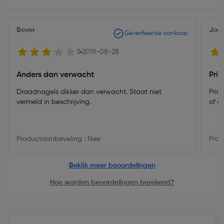
Bever
Joep
Geverifieerde aankoop
3
2019-08-28
Anders dan verwacht
Pri
Draadnagels dikker dan verwacht. Staat niet
Prim
vermeld in beschrijving.
of d
Productaanbeveling : Nee
Prod
Bekijk meer beoordelingen
Hoe worden beoordelingen berekend?