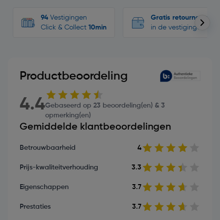
94
Vestigingen
Gratis retourneren
Click & Collect
10min
in de vestigingen
Productbeoordeling
4.4
Gebaseerd op 23 beoordeling(en) & 3
opmerking(en)
Gemiddelde klantbeoordelingen
Betrouwbaarheid
4
Prijs-kwaliteitverhouding
3.3
Eigenschappen
3.7
Prestaties
3.7