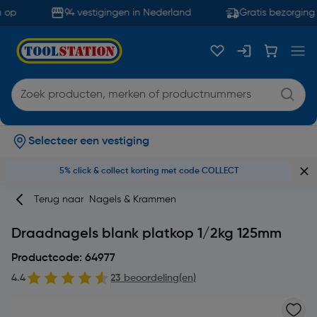
 op
94 vestigingen in Nederland
Gratis bezorging 
Selecteer een vestiging
5% click & collect korting met code COLLECT
Terug naar
Nagels & Krammen
Draadnagels blank platkop 1/2kg 125mm
Productcode: 64977
4.4
23 beoordeling(en)