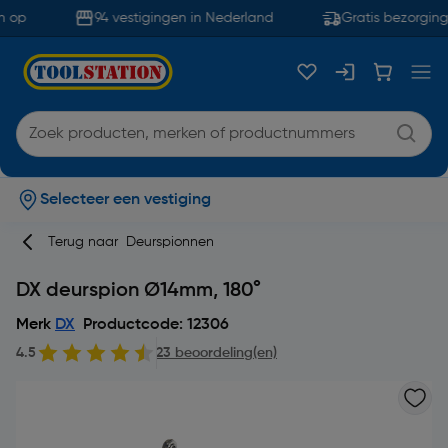
 op
94 vestigingen in Nederland
Gratis bezorging 
Selecteer een vestiging
Terug naar
Deurspionnen
DX deurspion Ø14mm, 180°
Merk
DX
Productcode: 12306
4.5
23 beoordeling(en)