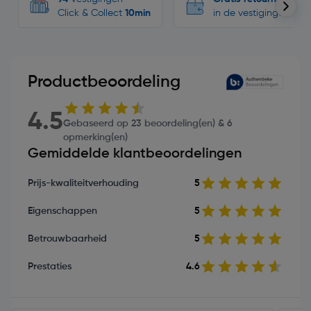
Click & Collect
10min
in de vestigingen
Productbeoordeling
4.5
Gebaseerd op 23 beoordeling(en) & 6
opmerking(en)
Gemiddelde klantbeoordelingen
Prijs-kwaliteitverhouding
5
Eigenschappen
5
Betrouwbaarheid
5
Prestaties
4.6