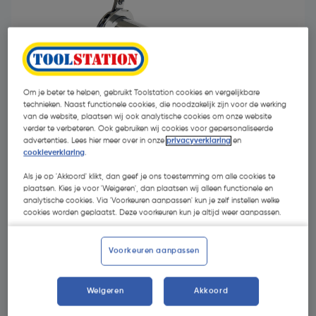
Om je beter te helpen, gebruikt Toolstation cookies en vergelijkbare
technieken. Naast functionele cookies, die noodzakelijk zijn voor de werking
van de website, plaatsen wij ook analytische cookies om onze website
verder te verbeteren. Ook gebruiken wij cookies voor gepersonaliseerde
advertenties. Lees hier meer over in onze
privacyverklaring
en
cookieverklaring
.
Als je op 'Akkoord' klikt, dan geef je ons toestemming om alle cookies te
plaatsen. Kies je voor 'Weigeren', dan plaatsen wij alleen functionele en
€ 8,79
| Excl. btw € 7,26
analytische cookies. Via 'Voorkeuren aanpassen' kun je zelf instellen welke
cookies worden geplaatst. Deze voorkeuren kun je altijd weer aanpassen.
Kies productvariant
(1)
Voorkeuren aanpassen
Weigeren
Akkoord