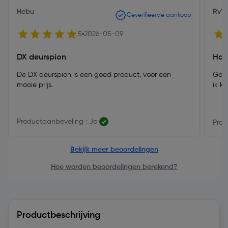
Hebu
RvT
Geverifieerde aankoop
5
2026-05-09
DX deurspion
Han
De DX deurspion is een goed product, voor een
Goed
mooie prijs.
ik k
Productaanbeveling : Ja
Prod
Bekijk meer beoordelingen
Hoe worden beoordelingen berekend?
Productbeschrijving