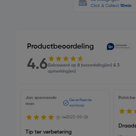
Click & Collect
10min
Productbeoordeling
4.6
Gebaseerd op 8 beoordeling(en) & 3
opmerking(en)
Jan spannende
Patrickw
Geverifieerde
man
aankoop
4
2023-09-26
Draads
Tip ter verbetering