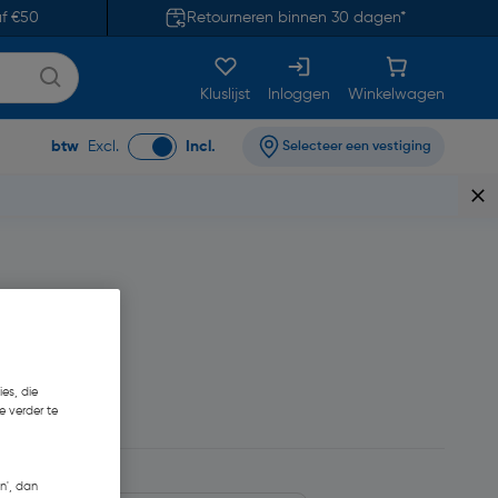
af €50
Retourneren binnen 30 dagen*
Kluslijst
Inloggen
Winkelwagen
btw
Excl.
Incl.
Selecteer een vestiging
es, die
e verder te
n', dan