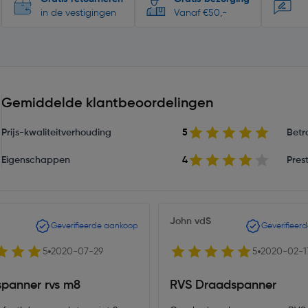
in de vestigingen
Vanaf €50,-
Gemiddelde klantbeoordelingen
Prijs-kwaliteitverhouding
5
Betr
Eigenschappen
4
Prest
John vdS
Geverifieerde aankoop
Geverifieer
5
2020-07-29
5
2020-02-1
panner rvs m8
RVS Draadspanner