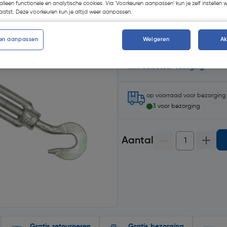
alleen functionele en analytische cookies. Via 'Voorkeuren aanpassen' kun je zelf instellen 
atst. Deze voorkeuren kun je altijd weer aanpassen.
en aanpassen
Weigeren
A
Selecteer winkel - Bekijk voo
Selecteer vestiging
op voorraad
voor bezorgin
3
voor bezorging
Aantal
Gratis retourneren
Gratis bezorging