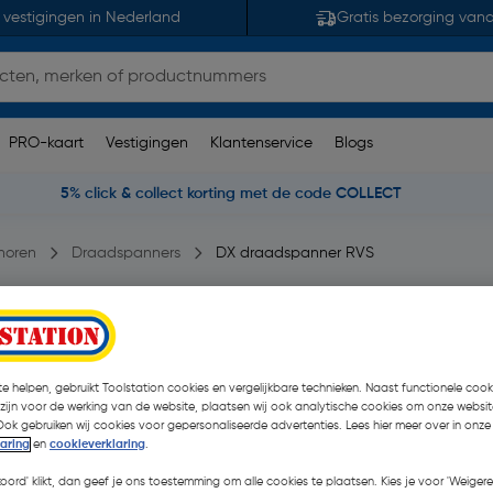
 vestigingen in Nederland
Gratis bezorging van
PRO-kaart
Vestigingen
Klantenservice
Blogs
5% click & collect korting met de code COLLECT
horen
Draadspanners
DX draadspanner RVS
merking(en)
| Stuk
e helpen, gebruikt Toolstation cookies en vergelijkbare technieken. Naast functionele cooki
€ 9,99
| Excl. btw € 8,26
 zijn voor de werking van de website, plaatsen wij ook analytische cookies om onze websit
Ook gebruiken wij cookies voor gepersonaliseerde advertenties. Lees hier meer over in onze
laring
en
cookieverklaring
.
Kies productvariant
(3)
koord' klikt, dan geef je ons toestemming om alle cookies te plaatsen. Kies je voor 'Weigere