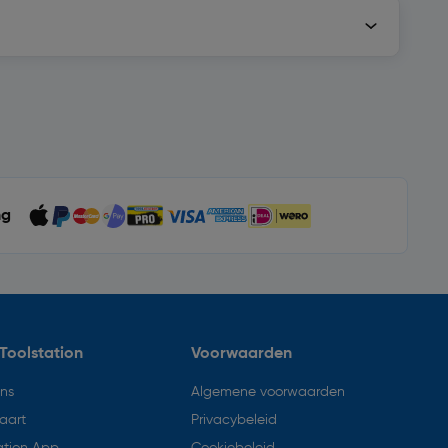
ng
Toolstation
Voorwaarden
ons
Algemene voorwaarden
aart
Privacybeleid