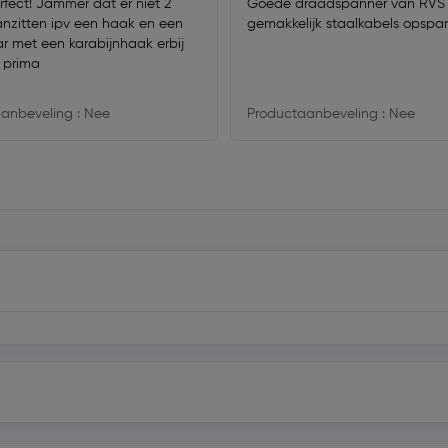
rfect! Jammer dat er niet 2
Goede draadspanner van RVS
nzitten ipv een haak en een
gemakkelijk staalkabels opsp
r met een karabijnhaak erbij
 prima
anbeveling : Nee
Productaanbeveling : Nee