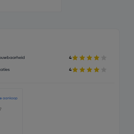
ouwbaarheid
4
aties
4
de aankoop
7