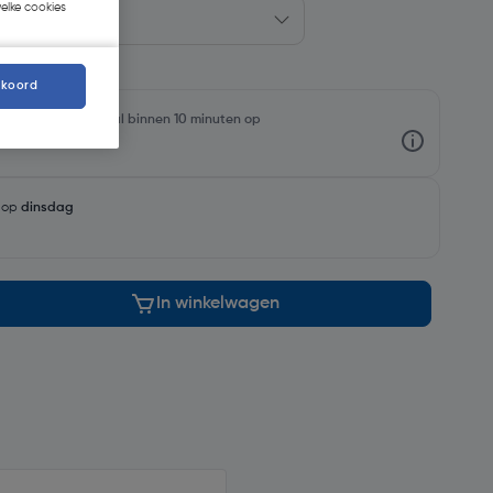
welke cookies
kkoord
rraadniveaus en haal binnen 10 minuten op
g op
dinsdag
In winkelwagen