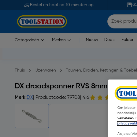
Bestel en haal na 10 minuten op
94
Nieuw
Deals
Folder
Categorieën
Merken
|
Thuis
IJzerwaren
Touwen, Draden, Kettingen & Toebe
DX draadspanner RVS 8mm
Merk:
DX
| Productcode: 79708
| 4.6
8 op
Om je beter t
noodzakelijk
verbeteren. 
privacyverk
Als je op 'Ak