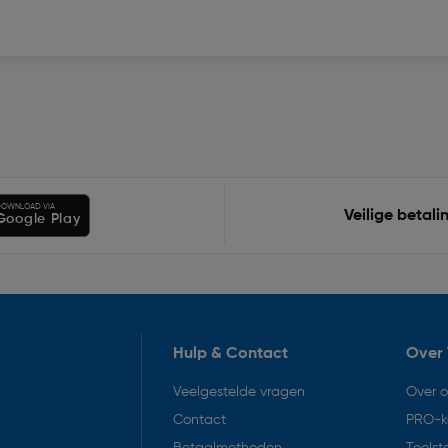
OWNLOAD VIA
Veilige betali
Google Play
Hulp & Contact
Over 
Veelgestelde vragen
Over 
Contact
PRO-k