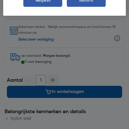
Weigeren
Akkoord
Selecteer winkel - Bekijk voorraadniveaus en haal binnen 10
minuten op
Selecteer vestiging
op voorraad.
Morgen bezorgd
.
3
voor bezorging
Aantal
In winkelwagen
Belangrijkste kenmerken en details
Nylon wiel