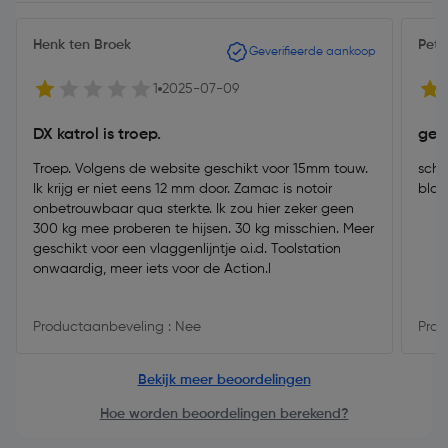
Henk ten Broek
Pete
Geverifieerde aankoop
1
2025-07-09
DX katrol is troep.
gee
Troep. Volgens de website geschikt voor 15mm touw.
schi
Ik krijg er niet eens 12 mm door. Zamac is notoir
blok
onbetrouwbaar qua sterkte. Ik zou hier zeker geen
300 kg mee proberen te hijsen. 30 kg misschien. Meer
geschikt voor een vlaggenlijntje o.i.d. Toolstation
onwaardig, meer iets voor de Action.l
Productaanbeveling : Nee
Prod
Bekijk meer beoordelingen
Hoe worden beoordelingen berekend?