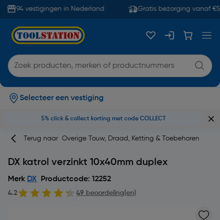
94 vestigingen in Nederland
Gratis bezorging vanaf €5
Selecteer een vestiging
5% click & collect korting met code COLLECT
Terug naar
Overige Touw, Draad, Ketting & Toebehoren
DX katrol verzinkt 10x40mm duplex
Merk
DX
Productcode: 12252
4.2
49 beoordeling(en)