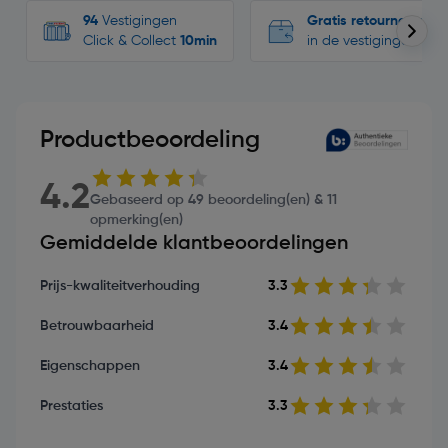
94
Vestigingen
Gratis retourneren
Click & Collect
10min
in de vestigingen
Productbeoordeling
4.2
Gebaseerd op 49 beoordeling(en) & 11
opmerking(en)
Gemiddelde klantbeoordelingen
Prijs-kwaliteitverhouding
3.3
Betrouwbaarheid
3.4
Eigenschappen
3.4
Prestaties
3.3