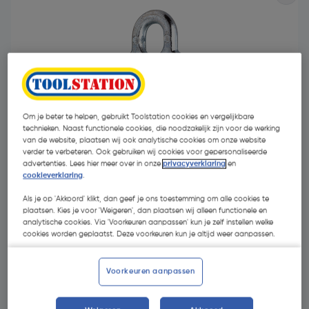
- 46 %
Om je beter te helpen, gebruikt Toolstation cookies en vergelijkbare
technieken. Naast functionele cookies, die noodzakelijk zijn voor de werking
van de website, plaatsen wij ook analytische cookies om onze website
verder te verbeteren. Ook gebruiken wij cookies voor gepersonaliseerde
advertenties. Lees hier meer over in onze
privacyverklaring
en
cookieverklaring
.
Als je op 'Akkoord' klikt, dan geef je ons toestemming om alle cookies te
plaatsen. Kies je voor 'Weigeren', dan plaatsen wij alleen functionele en
€ 6,99
analytische cookies. Via 'Voorkeuren aanpassen' kun je zelf instellen welke
cookies worden geplaatst. Deze voorkeuren kun je altijd weer aanpassen.
€ 3,78
| Excl. btw € 3,12
Voorkeuren aanpassen
Kies productvariant
(5)