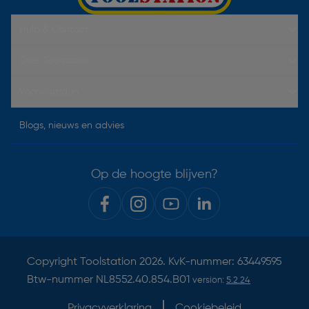
Hulp & Contact
Over Toolstation
Voorwaarden
Blogs, nieuws en advies
Op de hoogte blijven?
Copyright
Toolstation
2026. KvK-nummer: 63449595
Btw-nummer NL8552.40.854.B01
version:
5.2.24
Privacyverklaring
Cookiebeleid