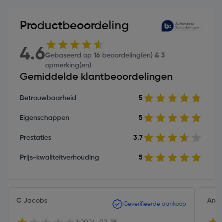
Productbeoordeling
4.6
Gebaseerd op 16 beoordeling(en) & 3
opmerking(en)
Gemiddelde klantbeoordelingen
Betrouwbaarheid
5
Eigenschappen
5
Prestaties
3.7
Prijs-kwaliteitverhouding
5
C Jacobs
Andr
Geverifieerde aankoop