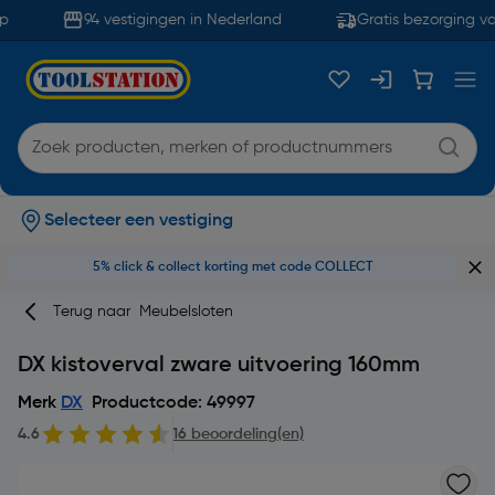
94 vestigingen in Nederland
Gratis bezorging va
Selecteer een vestiging
5% click & collect korting met code COLLECT
Terug naar
Meubelsloten
DX kistoverval zware uitvoering 160mm
Merk
DX
Productcode: 49997
4.6
16 beoordeling(en)