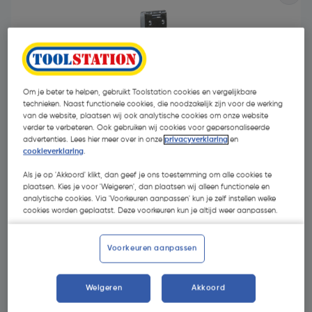
Om je beter te helpen, gebruikt Toolstation cookies en vergelijkbare
technieken. Naast functionele cookies, die noodzakelijk zijn voor de werking
van de website, plaatsen wij ook analytische cookies om onze website
- 30 %
verder te verbeteren. Ook gebruiken wij cookies voor gepersonaliseerde
advertenties. Lees hier meer over in onze
privacyverklaring
en
cookieverklaring
.
Als je op 'Akkoord' klikt, dan geef je ons toestemming om alle cookies te
plaatsen. Kies je voor 'Weigeren', dan plaatsen wij alleen functionele en
analytische cookies. Via 'Voorkeuren aanpassen' kun je zelf instellen welke
cookies worden geplaatst. Deze voorkeuren kun je altijd weer aanpassen.
€ 3,95
€ 2,75
| Excl. btw € 2,27
Voorkeuren aanpassen
Weigeren
Akkoord
Kies productvariant
(3)