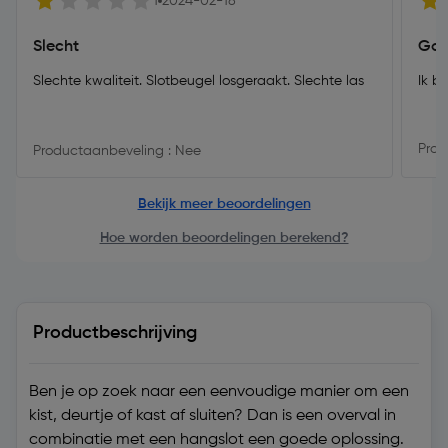
1
2024-02-18
Slecht
Goe
Slechte kwaliteit. Slotbeugel losgeraakt. Slechte las
Ik b
Prod
Productaanbeveling : Nee
Bekijk meer beoordelingen
Hoe worden beoordelingen berekend?
Productbeschrijving
Ben je op zoek naar een eenvoudige manier om een
kist, deurtje of kast af sluiten? Dan is een overval in
combinatie met een hangslot een goede oplossing.