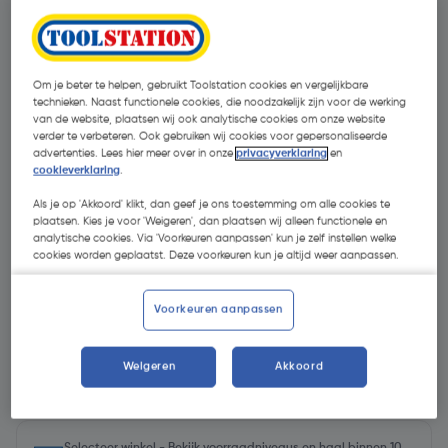
Om je beter te helpen, gebruikt Toolstation cookies en vergelijkbare
technieken. Naast functionele cookies, die noodzakelijk zijn voor de werking
van de website, plaatsen wij ook analytische cookies om onze website
verder te verbeteren. Ook gebruiken wij cookies voor gepersonaliseerde
advertenties. Lees hier meer over in onze
privacyverklaring
en
cookieverklaring
.
- 9 %
Als je op 'Akkoord' klikt, dan geef je ons toestemming om alle cookies te
plaatsen. Kies je voor 'Weigeren', dan plaatsen wij alleen functionele en
analytische cookies. Via 'Voorkeuren aanpassen' kun je zelf instellen welke
cookies worden geplaatst. Deze voorkeuren kun je altijd weer aanpassen.
Voorkeuren aanpassen
€ 3,28
€ 2,97
Weigeren
Akkoord
| Excl. btw € 2,45