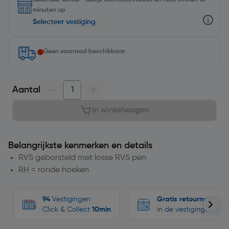
Selecteer winkel - Bekijk voorraadniveaus en haal binnen 10
minuten op
Selecteer vestiging
Geen voorraad beschikbaar
Aantal
In winkelwagen
Belangrijkste kenmerken en details
RVS geborsteld met losse RVS pen
RH = ronde hoeken
94
Vestigingen
Gratis retourneren
Click & Collect
10min
in de vestigingen