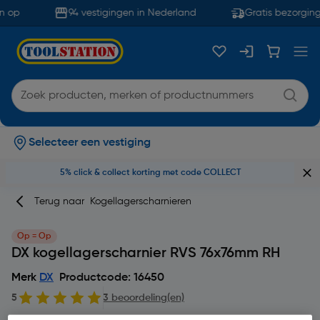
 op
94 vestigingen in Nederland
Gratis bezorging
Selecteer een vestiging
5% click & collect korting met code COLLECT
Terug naar
Kogellagerscharnieren
Op = Op
DX kogellagerscharnier RVS 76x76mm RH
Merk
DX
Productcode: 16450
5
3 beoordeling(en)