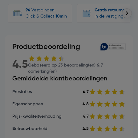
94
Vestigingen
Gratis retourneren
Click & Collect
10min
in de vestigingen
Productbeoordeling
4.5
Gebaseerd op 23 beoordeling(en) & 7
opmerking(en)
Gemiddelde klantbeoordelingen
Prestaties
4.7
Eigenschappen
4.8
Prijs-kwaliteitverhouding
4.7
Betrouwbaarheid
4.5