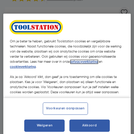
Om je beter te helpen, gebruikt Toolstation cookies en vergelijkbare
technieken. Naast functionele cookies, die noodzakelijk zijn voor de werking
van de website, plaatsen wij ook analytische cookies om onze website
verder te verbeteren. Ook gebruiken wij cookies voor gepersonaliseerde
advertenties. Lees hier meer over in onze
privacyverklaring
en
cookieverklaring
.
Als je op 'Akkoord' klikt, dan geef je ons toestemming om alle cookies te
plaatsen. Kies je voor 'Weigeren', dan plaatsen wij alleen functionele en
analytische cookies. Via 'Voorkeuren aanpassen' kun je zelf instellen welke
cookies worden geplaatst. Deze voorkeuren kun je altijd weer aanpassen.
€ 4,40
Voorkeuren aanpassen
| Excl. btw € 3,64
Weigeren
Akkoord
Kies productvariant
(3)