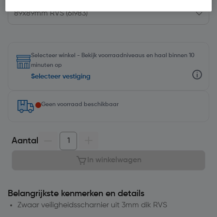
Selecteer winkel - Bekijk voorraadniveaus en haal binnen 10
minuten op
Selecteer vestiging
Geen voorraad beschikbaar
Aantal
In winkelwagen
Belangrijkste kenmerken en details
Zwaar veiligheidsscharnier uit 3mm dik RVS