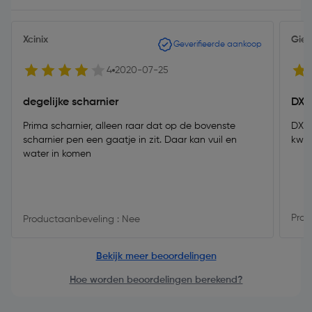
Xcinix
Gie
Geverifieerde aankoop
4
2020-07-25
degelijke scharnier
DX l
Prima scharnier, alleen raar dat op de bovenste
DX i
scharnier pen een gaatje in zit. Daar kan vuil en
kwali
water in komen
Prod
Productaanbeveling : Nee
Bekijk meer beoordelingen
Hoe worden beoordelingen berekend?