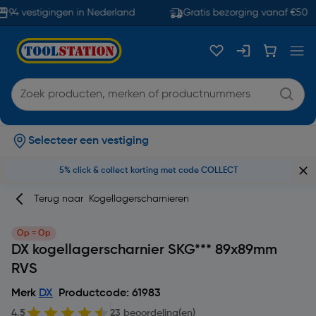
94 vestigingen in Nederland
Gratis bezorging vanaf €50
Selecteer een vestiging
5% click & collect korting met code COLLECT
Terug naar
Kogellagerscharnieren
Op = Op
DX kogellagerscharnier SKG*** 89x89mm
RVS
Merk
DX
Productcode: 61983
4.5
23 beoordeling(en)