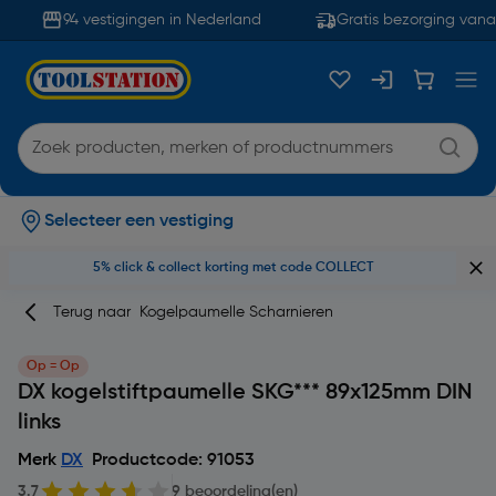
94 vestigingen in Nederland
Gratis bezorging vanaf
Selecteer een vestiging
5% click & collect korting met code COLLECT
Terug naar
Kogelpaumelle Scharnieren
Op = Op
DX kogelstiftpaumelle SKG*** 89x125mm DIN
links
Merk
DX
Productcode: 91053
3.7
9 beoordeling(en)