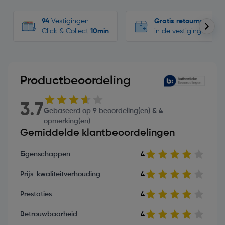
94
Vestigingen
Gratis retourneren
Click & Collect
10min
in de vestigingen
Productbeoordeling
3.7
Gebaseerd op 9 beoordeling(en) & 4
opmerking(en)
Gemiddelde klantbeoordelingen
Eigenschappen
4
Prijs-kwaliteitverhouding
4
Prestaties
4
Betrouwbaarheid
4