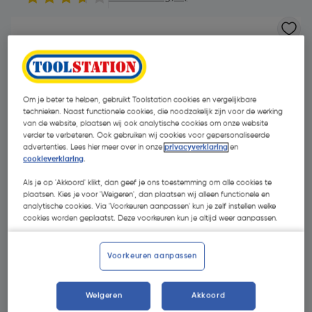
Om je beter te helpen, gebruikt Toolstation cookies en vergelijkbare
technieken. Naast functionele cookies, die noodzakelijk zijn voor de werking
van de website, plaatsen wij ook analytische cookies om onze website
verder te verbeteren. Ook gebruiken wij cookies voor gepersonaliseerde
advertenties. Lees hier meer over in onze
privacyverklaring
en
cookieverklaring
.
Als je op 'Akkoord' klikt, dan geef je ons toestemming om alle cookies te
plaatsen. Kies je voor 'Weigeren', dan plaatsen wij alleen functionele en
analytische cookies. Via 'Voorkeuren aanpassen' kun je zelf instellen welke
cookies worden geplaatst. Deze voorkeuren kun je altijd weer aanpassen.
€ 5,93
Voorkeuren aanpassen
| Excl. btw € 4,90
Weigeren
Akkoord
Kies productvariant
(5)