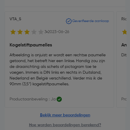
VTA_S
Rich
Geverifieerde aankoop
3
2023-06-26
Kogelstiftpaumelles
And
Afbeelding is onjuist: er wordt een rechtse paumelle
Dit 
getoond, het betreft hier een linkse. Handig zou zijn
de draairichting als schets of pictogram toe te
voegen. Immers is DIN links en rechts in Duitsland,
Nederland en België verschillend. Verder mis ik de
90mm (3,5“) kogelstiftpaumelles.
Productaanbeveling : Ja
Prod
Bekijk meer beoordelingen
Hoe worden beoordelingen berekend?