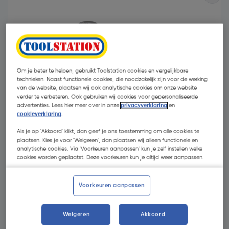
Om je beter te helpen, gebruikt Toolstation cookies en vergelijkbare
technieken. Naast functionele cookies, die noodzakelijk zijn voor de werking
van de website, plaatsen wij ook analytische cookies om onze website
verder te verbeteren. Ook gebruiken wij cookies voor gepersonaliseerde
advertenties. Lees hier meer over in onze
privacyverklaring
en
cookieverklaring
.
Als je op 'Akkoord' klikt, dan geef je ons toestemming om alle cookies te
plaatsen. Kies je voor 'Weigeren', dan plaatsen wij alleen functionele en
analytische cookies. Via 'Voorkeuren aanpassen' kun je zelf instellen welke
cookies worden geplaatst. Deze voorkeuren kun je altijd weer aanpassen.
€ 8,24
| Excl. btw € 6,81
Voorkeuren aanpassen
Kies productvariant
(2)
Weigeren
Akkoord