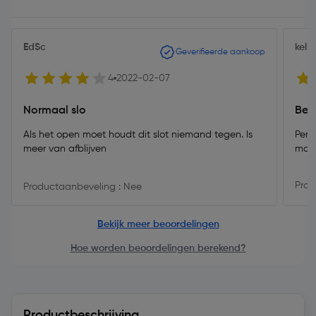
EdSc
kelly
Geverifieerde aankoop
4
2022-02-07
Normaal slo
Bes
Als het open moet houdt dit slot niemand tegen. Is
Perf
meer van afblijven
maar
Prod
Productaanbeveling : Nee
Bekijk meer beoordelingen
Hoe worden beoordelingen berekend?
Productbeschrijving