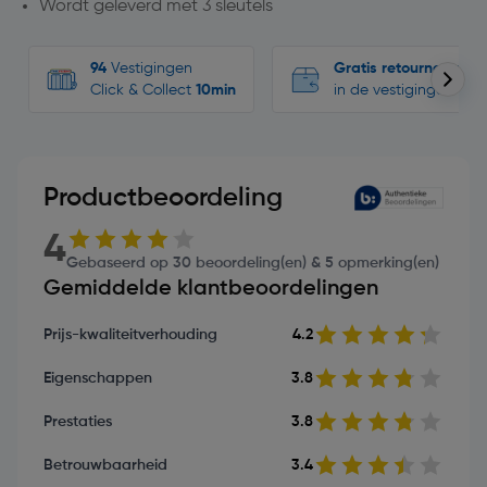
Wordt geleverd met 3 sleutels
94
Vestigingen
Gratis retourneren
Click & Collect
10min
in de vestigingen
Productbeoordeling
4
Gebaseerd op 30 beoordeling(en) & 5 opmerking(en)
Gemiddelde klantbeoordelingen
Prijs-kwaliteitverhouding
4.2
Eigenschappen
3.8
Prestaties
3.8
Betrouwbaarheid
3.4