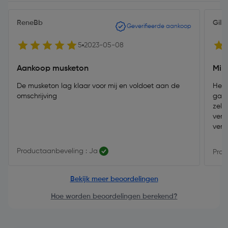
ReneBb
Gille
Geverifieerde aankoop
5
2023-05-08
Aankoop musketon
Min
De musketon lag klaar voor mij en voldoet aan de
Hela
omschrijving
gang
zelf
vers
verz
Productaanbeveling : Ja
Prod
Bekijk meer beoordelingen
Hoe worden beoordelingen berekend?