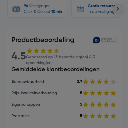
94
Vestigingen
Gratis retourneren
Click & Collect
10min
in de vestigingen
Productbeoordeling
4.5
Gebaseerd op 15 beoordeling(en) & 3
opmerking(en)
Gemiddelde klantbeoordelingen
Betrouwbaarheid
3.7
Prijs-kwaliteitverhouding
5
Eigenschappen
5
Prestaties
5