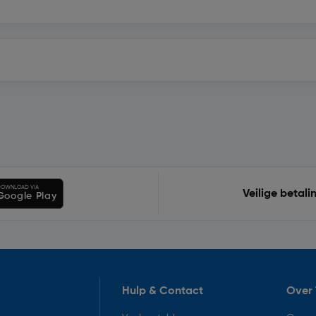
OWNLOAD VIA
Veilige betali
Google Play
Hulp & Contact
Over 