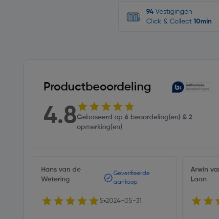
94
Vestigingen
Click & Collect
10min
Productbeoordeling
4.8
Gebaseerd op 6 beoordeling(en) & 2
opmerking(en)
Hans van de
Arwin va
Geverifieerde
Wetering
Laan
aankoop
5
2024-05-31