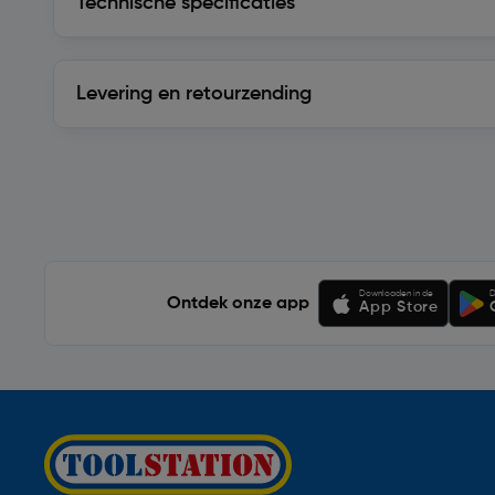
Technische specificaties
Levering en retourzending
Levering en retourzending
Soortgelijke artikelen
Downloaden in de
D
Ontdek onze app
App Store