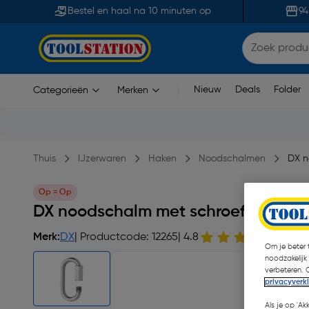
Bestel en haal na 10 minuten op
94
Nieuw
Deals
Folder
Categorieën
Merken
|
Thuis
IJzerwaren
Haken
Noodschalmen
DX n
Op = Op
DX noodschalm met schroef RVS 8
Merk:
DX
| Productcode: 12265
| 4.8
6 opm
Om je beter t
noodzakelijk
verbeteren. 
privacyverk
Als je op 'Ak