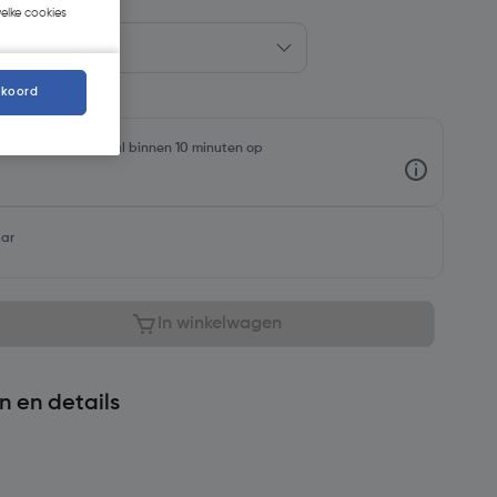
welke cookies
kkoord
rraadniveaus en haal binnen 10 minuten op
aar
In winkelwagen
n en details