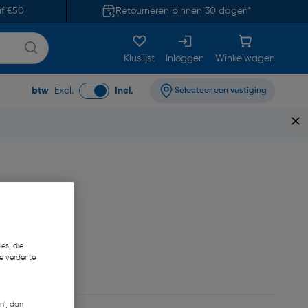
af €50
Retourneren binnen 30 dagen*
Kluslijst
Inloggen
Winkelwagen
btw
Excl.
Incl.
Selecteer een vestiging
es, die
e verder te
n', dan