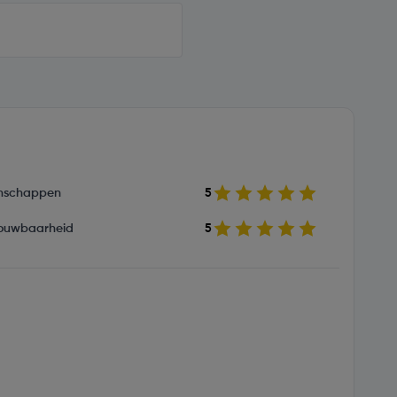
nschappen
5
ouwbaarheid
5