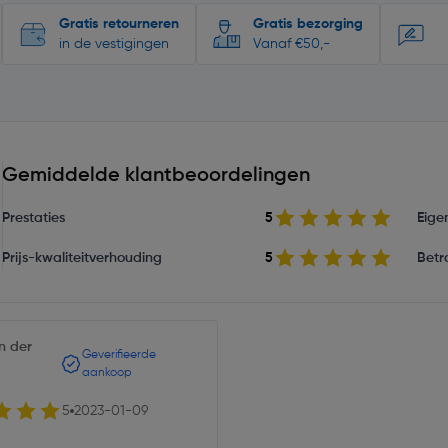
Gratis retourneren
Gratis bezorging
in de vestigingen
Vanaf €50,-
Gemiddelde klantbeoordelingen
Prestaties
5
Eige
Prijs-kwaliteitverhouding
5
Betr
n der
Geverifieerde
aankoop
5
2023-01-09