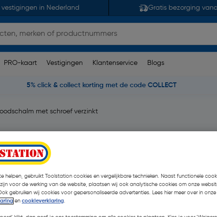
 vestigingen in Nederland
Gratis bezorging van
PRO-kaart
Vestigingen
Klantenservice
Blogs
5% click & collect korting met de code COLLECT
oodschalm met schroef verzinkt
kt 5x50mm
merking(en)
| Stuk
€ 0,68
e helpen, gebruikt Toolstation cookies en vergelijkbare technieken. Naast functionele cooki
 zijn voor de werking van de website, plaatsen wij ook analytische cookies om onze websit
€ 0,29
| Excl. btw € 0,24
Ook gebruiken wij cookies voor gepersonaliseerde advertenties. Lees hier meer over in onze
laring
en
cookieverklaring
.