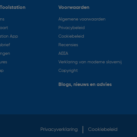
Toolstation
Voorwaarden
ons
Algemene voorwaarden
aart
Privacybeleid
ation App
Cookiebeleid
brief
Recensies
ingen
AEEA
ures
Verklaring van moderne slavernij
ap
Copyright
Blogs, nieuws en advies
Privacyverklaring
Cookiebeleid