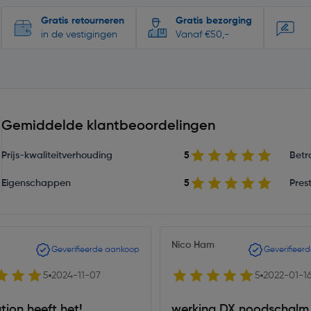
Gratis retourneren
Gratis bezorging
in de vestigingen
Vanaf €50,-
Gemiddelde klantbeoordelingen
Prijs-kwaliteitverhouding
5
Betr
Eigenschappen
5
Prest
Nico Ham
Geverifieerde aankoop
Geverifieer
5
2024-11-07
5
2022-01-1
tion heeft het!
werking DX noodschalm