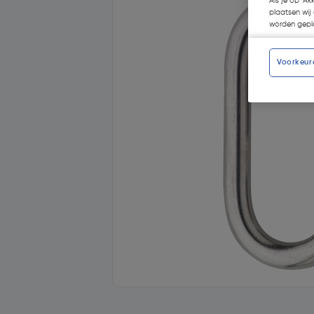
Als je op 'Ak
plaatsen wij 
worden gepla
Voorkeur