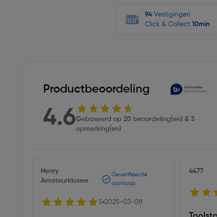
94
Vestigingen
Click & Collect
10min
Productbeoordeling
4.6
Gebaseerd op 20 beoordeling(en) & 3
opmerking(en)
Henry
4477
Geverifieerde
Amateurklusser
aankoop
5
2025-03-08
Toolsta