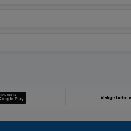
OWNLOAD VIA
Veilige betali
Google Play