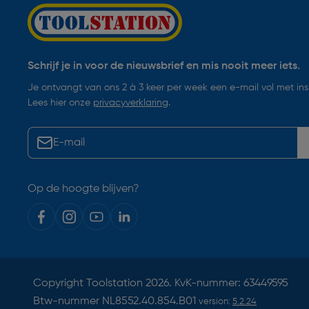
Schrijf je in voor de nieuwsbrief en mis nooit meer iets.
Je ontvangt van ons 2 à 3 keer per week een e-mail vol met insp
Lees hier onze
privacyverklaring
.
Op de hoogte blijven?
Copyright
Toolstation
2026. KvK-nummer: 63449595
Btw-nummer NL8552.40.854.B01
version:
5.2.24