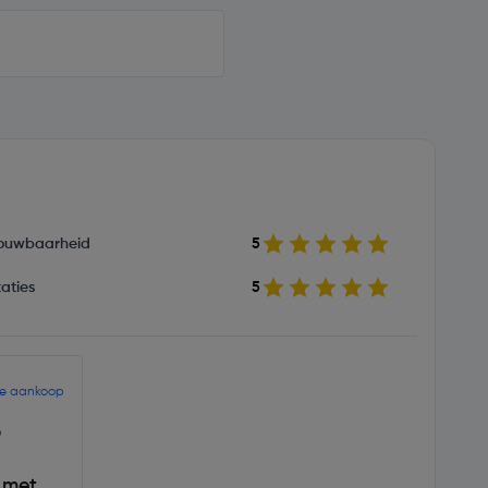
ouwbaarheid
5
aties
5
de aankoop
6
 met