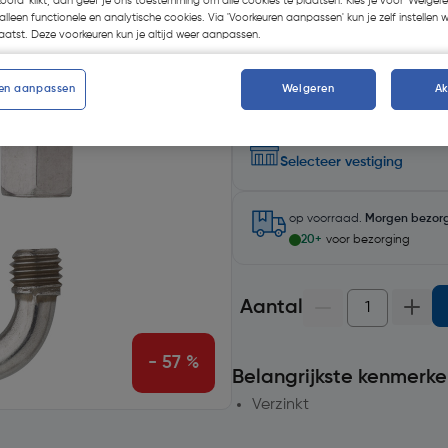
koord' klikt, dan geef je ons toestemming om alle cookies te plaatsen. Kies je voor 'Weigere
Kies productvariant
(6)
alleen functionele en analytische cookies. Via 'Voorkeuren aanpassen' kun je zelf instellen 
atst. Deze voorkeuren kun je altijd weer aanpassen.
en aanpassen
Weigeren
A
Selecteer winkel - Bekijk voo
Selecteer vestiging
op voorraad.
Morgen bezor
20+
voor bezorging
Aantal
- 57 %
Belangrijkste kenmerke
Verzinkt