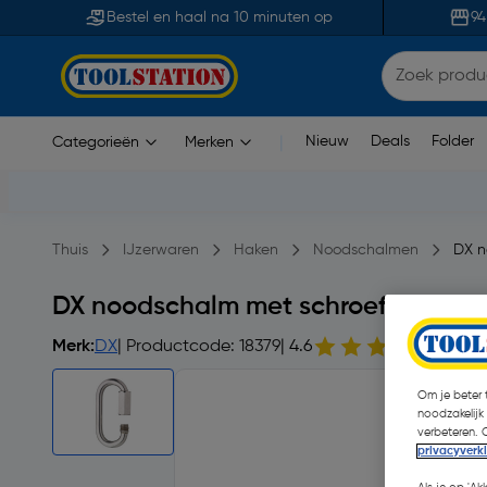
Bestel en haal na 10 minuten op
94
Nieuw
Deals
Folder
Categorieën
Merken
|
Thuis
IJzerwaren
Haken
Noodschalmen
DX n
DX noodschalm met schroef verzin
Merk:
DX
| Productcode: 18379
| 4.6
20 op
Om je beter t
noodzakelijk
verbeteren. 
privacyverk