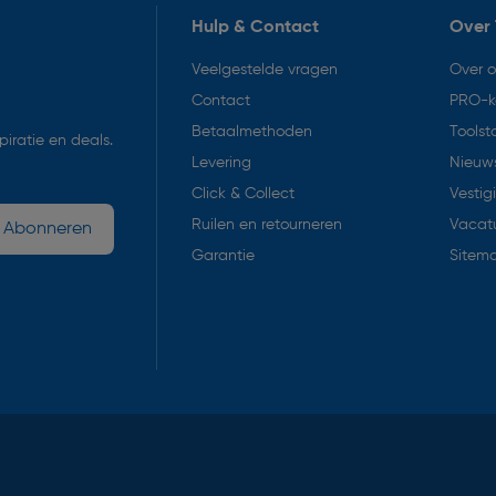
Hulp & Contact
Over 
Veelgestelde vragen
Over 
Contact
PRO-k
Betaalmethoden
Toolst
iratie en deals.
Levering
Nieuws
Click & Collect
Vestig
Ruilen en retourneren
Vacat
Abonneren
Garantie
Sitem