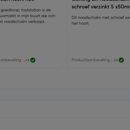
schroef verzinkt 5 x50
goedkoop, toolstation is de
uwmarkt in mijn buurt die zo'n
DX noodschalm met schroef werkt zoals
at noodschalm verkoopt.
het hoort
anbeveling : Ja
Productaanbeveling : Ja