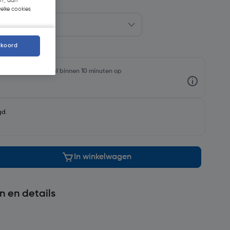
n', dan
welke cookies
kkoord
rraadniveaus en haal binnen 10 minuten op
gd
.
In winkelwagen
n en details