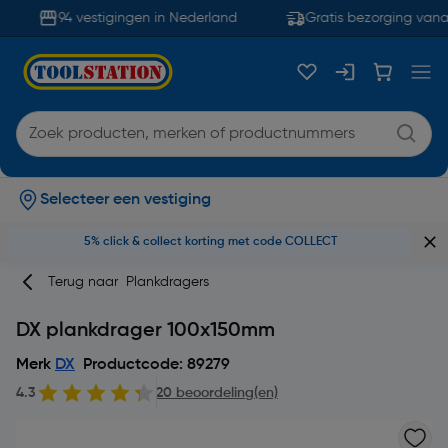
94 vestigingen in Nederland
Gratis bezorging vanaf
Selecteer een vestiging
5% click & collect korting met code COLLECT
Terug naar
Plankdragers
DX plankdrager 100x150mm
Merk
DX
Productcode: 89279
4.3
20 beoordeling(en)