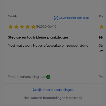
YevMil
Voor
Geverifieerde aankoop
5
2026-06-10
Stevige en toch kleine plankdrager
Moo
Mooi mat zwart. Netjes afgewerkte en zeeeeer stevig
Ster
gett
Productaanbeveling : Ja
Prod
Bekijk meer beoordelingen
Hoe worden beoordelingen berekend?