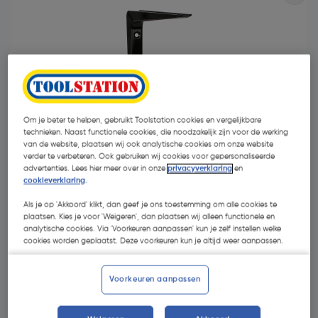
- 55 %
Om je beter te helpen, gebruikt Toolstation cookies en vergelijkbare
technieken. Naast functionele cookies, die noodzakelijk zijn voor de werking
van de website, plaatsen wij ook analytische cookies om onze website
verder te verbeteren. Ook gebruiken wij cookies voor gepersonaliseerde
advertenties. Lees hier meer over in onze
privacyverklaring
en
cookieverklaring
.
Als je op 'Akkoord' klikt, dan geef je ons toestemming om alle cookies te
plaatsen. Kies je voor 'Weigeren', dan plaatsen wij alleen functionele en
€ 3,34
analytische cookies. Via 'Voorkeuren aanpassen' kun je zelf instellen welke
cookies worden geplaatst. Deze voorkeuren kun je altijd weer aanpassen.
€ 1,50
| Excl. btw € 1,24
Voorkeuren aanpassen
Kies productvariant
(3)