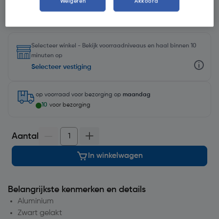
Weigeren
Akkoord
Selecteer winkel - Bekijk voorraadniveaus en haal binnen 10
minuten op
Selecteer vestiging
op voorraad
voor bezorging op
maandag
10
voor bezorging
Aantal
In winkelwagen
Belangrijkste kenmerken en details
Aluminium
Zwart gelakt