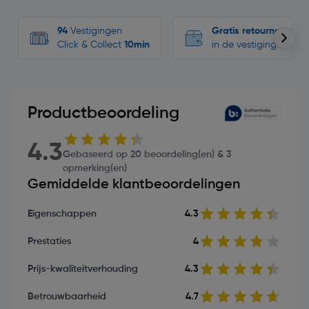
94
Vestigingen
Gratis retourneren
Click & Collect
10min
in de vestigingen
Productbeoordeling
4.3
Gebaseerd op 20 beoordeling(en) & 3
opmerking(en)
Gemiddelde klantbeoordelingen
Eigenschappen
4.3
Prestaties
4
Prijs-kwaliteitverhouding
4.3
Betrouwbaarheid
4.7