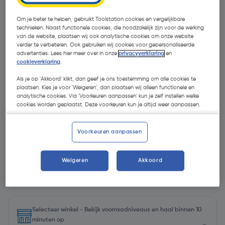
Om je beter te helpen, gebruikt Toolstation cookies en vergelijkbare
technieken. Naast functionele cookies, die noodzakelijk zijn voor de werking
van de website, plaatsen wij ook analytische cookies om onze website
verder te verbeteren. Ook gebruiken wij cookies voor gepersonaliseerde
advertenties. Lees hier meer over in onze
privacyverklaring
en
cookieverklaring
.
Als je op 'Akkoord' klikt, dan geef je ons toestemming om alle cookies te
plaatsen. Kies je voor 'Weigeren', dan plaatsen wij alleen functionele en
analytische cookies. Via 'Voorkeuren aanpassen' kun je zelf instellen welke
cookies worden geplaatst. Deze voorkeuren kun je altijd weer aanpassen.
Voorkeuren aanpassen
Weigeren
Akkoord
€ 19,89
| Excl. btw € 16,44
Selecteer winkel - Bekijk voorraadniveaus en haal binnen 10
minuten op