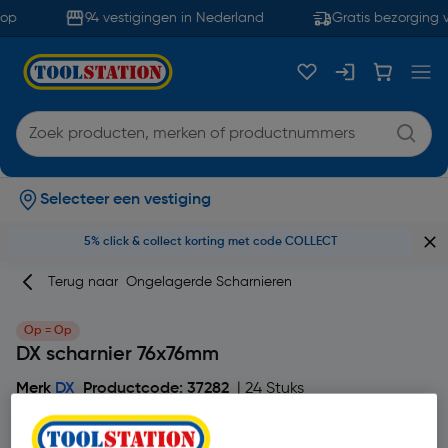
op
94 vestigingen in Nederland
Gratis bezorging v
Selecteer een vestiging
5% click & collect korting met code COLLECT
Terug naar
Ongelagerde Scharnieren
Op = Op
DX scharnier 76x76mm
Merk
DX
Productcode: 37282
| 24 Stuks
4.3
4 beoordeling(en)