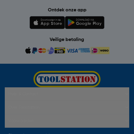
Ontdek onze app
Downloaden in de
DOWNLOAD VIA
App Store
Google Play
Veilige betaling
Hulp & Contact
Over Toolstation
Voorwaarden