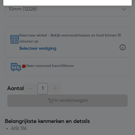
Selecteer winkel - Bekijk voorraadniveaus en haal binnen 10
minuten op
Selecteer vestiging
Geen voorraad beschikbaar
Aantal
In winkelwagen
Belangrijkste kenmerken en details
AISI 316