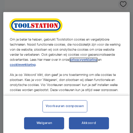
Om je beter te helpen, gebruikt Toolstation cookies en vergelijkbare
technieken. Naast functionele cookies, die noodzakelijk zijn voor de werking
van de website, plaatsen wij ook analytische cookies om onze website
verder te verbeteren. Ook gebruiken wij cookies voor gepersonaliseerde
- 10 %
advertenties. Lees hier meer over in onze
privacyverklaring
en
cookieverklaring
.
Als je op 'Akkoord' klikt, dan geef je ons toestemming om alle cookies te
plaatsen. Kies je voor 'Weigeren', dan plaatsen wij alleen functionele en
analytische cookies. Via 'Voorkeuren aanpassen' kun je zelf instellen welke
cookies worden geplaatst. Deze voorkeuren kun je altijd weer aanpassen.
€ 1,44
Voorkeuren aanpassen
€ 1,29
| Excl. btw € 1,07
Weigeren
Akkoord
Kies productvariant
(8)