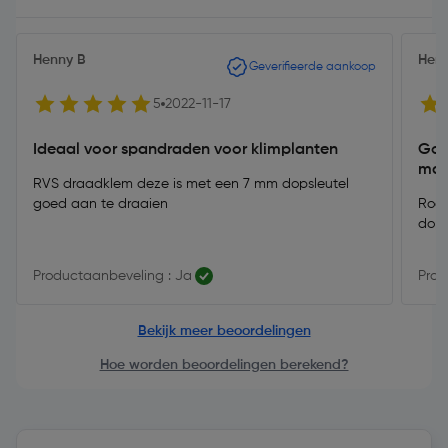
Henny B
Hen
Geverifieerde aankoop
5
2022-11-17
Ideaal voor spandraden voor klimplanten
Goe
mak
RVS draadklem deze is met een 7 mm dopsleutel
goed aan te draaien
Roes
dop 
Productaanbeveling : Ja
Prod
Bekijk meer beoordelingen
Hoe worden beoordelingen berekend?