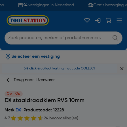
p
94 vestigingen in Nederland
Gratis bezorging v
Selecteer een vestiging
5% click & collect korting met code COLLECT
Terug naar
IJzerwaren
Op = Op
DX staaldraadklem RVS 10mm
Merk
DX
Productcode: 12228
4.7
24 beoordeling(en)