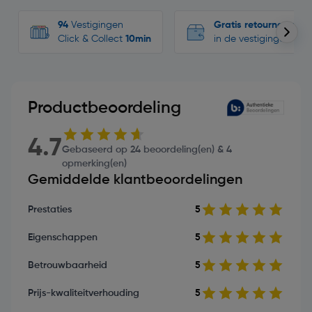
94
Vestigingen
Gratis retourneren
Click & Collect
10min
in de vestigingen
Productbeoordeling
4.7
Gebaseerd op 24 beoordeling(en) & 4
opmerking(en)
Gemiddelde klantbeoordelingen
Prestaties
5
Eigenschappen
5
Betrouwbaarheid
5
Prijs-kwaliteitverhouding
5