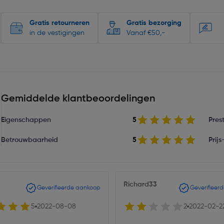
Gratis retourneren
Gratis bezorging
in de vestigingen
Vanaf €50,-
Gemiddelde klantbeoordelingen
Eigenschappen
5
Prest
Betrouwbaarheid
5
Prij
Richard33
Geverifieerde aankoop
Geverifieer
5
2022-08-08
2
2022-02-2