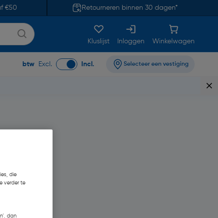
af €50
Retourneren binnen 30 dagen*
Kluslijst
Inloggen
Winkelwagen
btw
Excl.
Incl.
Selecteer een vestiging
es, die
e verder te
n', dan