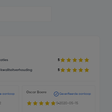
aties
5
s-kwaliteitverhouding
5
Oscar Boere
de aankoop
Geverifieerde aankoop
2
5
2020-05-15