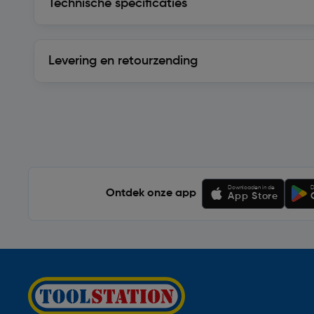
Technische specificaties
Levering en retourzending
Levering en retourzending
Soortgelijke artikelen
Downloaden in de
D
Ontdek onze app
App Store