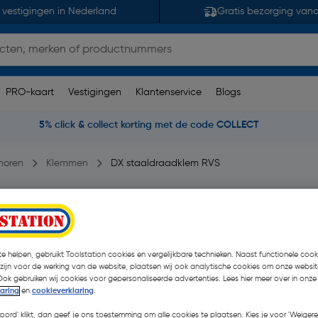
 vestigingen in Nederland
Gratis bezorging van
PRO-kaart
Vestigingen
Klantenservice
Blogs
5% click & collect korting met de code COLLECT
horen
Klemmen
DX staaldraadklem RVS
merking(en)
| Stuk
e helpen, gebruikt Toolstation cookies en vergelijkbare technieken. Naast functionele cooki
€ 4,53
 zijn voor de werking van de website, plaatsen wij ook analytische cookies om onze websit
Ook gebruiken wij cookies voor gepersonaliseerde advertenties. Lees hier meer over in onze
€ 3,17
laring
en
cookieverklaring
.
| Excl. btw € 2,62
koord' klikt, dan geef je ons toestemming om alle cookies te plaatsen. Kies je voor 'Weigere