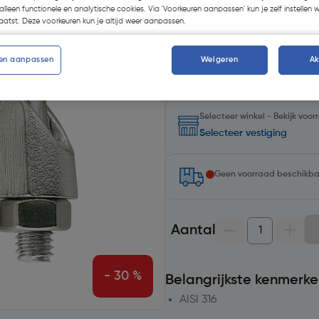
alleen functionele en analytische cookies. Via 'Voorkeuren aanpassen' kun je zelf instellen 
atst. Deze voorkeuren kun je altijd weer aanpassen.
Kies productvariant
(8)
en aanpassen
Weigeren
A
Selecteer winkel - Bekijk voo
Selecteer vestiging
Geen voorraad beschikb
Aantal
- 30 %
Belangrijkste kenmerke
AISI 316