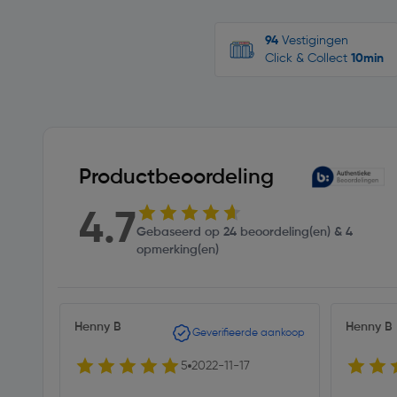
94
Vestigingen
Click & Collect
10min
Productbeoordeling
4.7
Gebaseerd op 24 beoordeling(en) & 4
opmerking(en)
Henny B
Henny B
Geverifieerde aankoop
5
2022-11-17