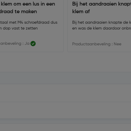
klem om een lus in een
Bij het aandraaien knap
draad te maken
klem af
jstaal met M4 schroefdraad dus
Bij het aandraaien knapte de 
 dop vast te zetten
en was de klem daardoor onbru
anbeveling : Ja
Productaanbeveling : Nee