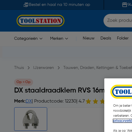
Bestel en haal na 10 minuten op
94
Nieuw
Deals
Folder
Categorieën
Merken
|
Thuis
IJzerwaren
Touwen, Draden, Kettingen & Toebe
Op = Op
DX staaldraadklem RVS 16mm
Merk:
DX
| Productcode: 12230
| 4.7
24 op
Om je beter t
noodzakelijk
verbeteren. 
privacyverk
Als je op 'Ak