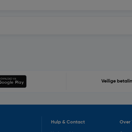
OWNLOAD VIA
Veilige betali
Google Play
Hulp & Contact
Over 