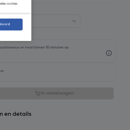
welke cookies
kkoord
rraadniveaus en haal binnen 10 minuten op
aar
In winkelwagen
n en details